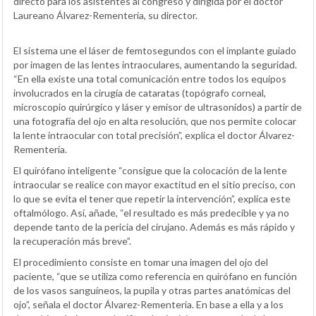
directo para los asistentes al congreso y dirigida por el doctor
Laureano Álvarez-Rementería, su director.
El sistema une el láser de femtosegundos con el implante guiado
por imagen de las lentes intraoculares, aumentando la seguridad.
“En ella existe una total comunicación entre todos los equipos
involucrados en la cirugía de cataratas (topógrafo corneal,
microscopio quirúrgico y láser y emisor de ultrasonidos) a partir de
una fotografía del ojo en alta resolución, que nos permite colocar
la lente intraocular con total precisión”, explica el doctor Álvarez-
Rementería.
El quirófano inteligente “consigue que la colocación de la lente
intraocular se realice con mayor exactitud en el sitio preciso, con
lo que se evita el tener que repetir la intervención”, explica este
oftalmólogo. Así, añade, “el resultado es más predecible y ya no
depende tanto de la pericia del cirujano. Además es más rápido y
la recuperación más breve”.
El procedimiento consiste en tomar una imagen del ojo del
paciente, “que se utiliza como referencia en quirófano en función
de los vasos sanguíneos, la pupila y otras partes anatómicas del
ojo”, señala el doctor Álvarez-Rementería. En base a ella y a los