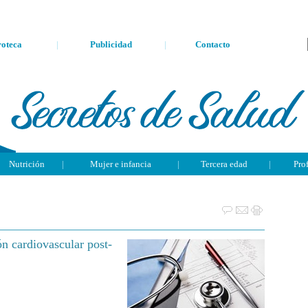
oteca
|
Publicidad
|
Contacto
Nutrición
|
Mujer e infancia
|
Tercera edad
|
Pro
n cardiovascular post-