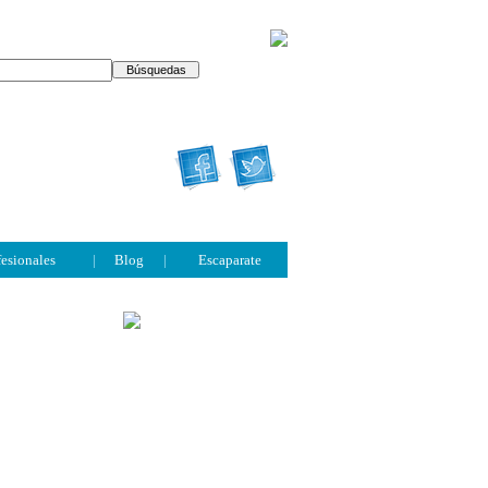
fesionales
|
Blog
|
Escaparate