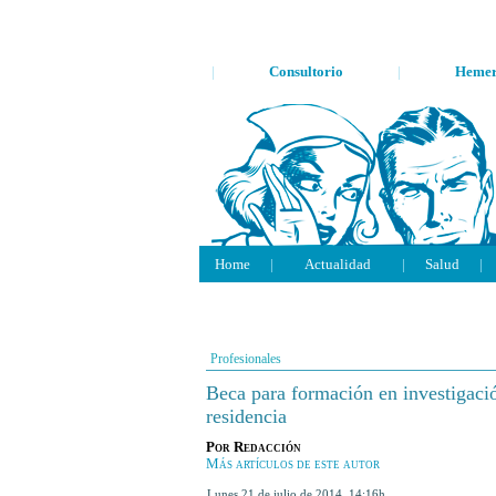
|
Consultorio
|
Hemer
Home
|
Actualidad
|
Salud
|
Profesionales
Beca para formación en investigació
residencia
Por
Redacción
Más artículos de este autor
lunes 21 de julio de 2014
,
14:16h