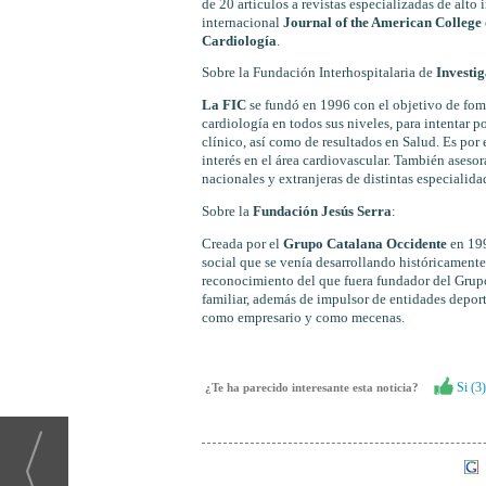
de 20 artículos a revistas especializadas de alto
internacional
Journal of the American College
Cardiología
.
Sobre la Fundación Interhospitalaria de
Investi
La FIC
se fundó en 1996 con el objetivo de fome
cardiología en todos sus niveles, para intentar p
clínico, así como de resultados en Salud. Es por
interés en el área cardiovascular. También aseso
nacionales y extranjeras de distintas especiali
Sobre la
Fundación Jesús Serra
:
Creada por el
Grupo Catalana Occidente
en 199
social que se venía desarrollando históricamen
reconocimiento del que fuera fundador del Grupo
familiar, además de impulsor de entidades deport
como empresario y como mecenas.
Si (
3
)
¿Te ha parecido interesante esta noticia?