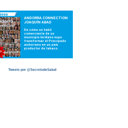
Tweets por @SecretodeSalud