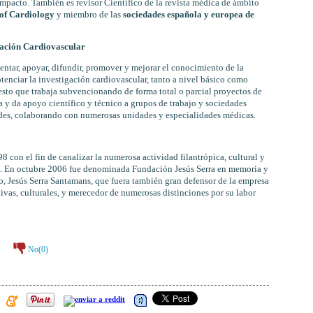
 impacto. También es revisor Científico de la revista médica de ámbito
 of Cardiology
y miembro de las
sociedades española y europea de
gación Cardiovascular
ntar, apoyar, difundir, promover y mejorar el conocimiento de la
otenciar la investigación cardiovascular, tanto a nivel básico como
 esto que trabaja subvencionando de forma total o parcial proyectos de
ra y da apoyo científico y técnico a grupos de trabajo y sociedades
dades, colaborando con numerosas unidades y especialidades médicas.
8 con el fin de canalizar la numerosa actividad filantrópica, cultural y
te. En octubre 2006 fue denominada Fundación Jesús Serra en memoria y
, Jesús Serra Santamans, que fuera también gran defensor de la empresa
ivas, culturales, y merecedor de numerosas distinciones por su labor
No(
0
)