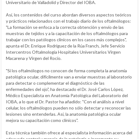
Universitario de Valladolid y Director del IOBA.
Así, los contenidos del curso abordan diversos aspectos teóricos
y prácticos relacionados con el trabajo diario de los oftalmólogos:
"La formación se enfoca a la correcta obtención y envío de las
muestras de tejidos y a la capacitación de los oftalmólogos para
trabajar con los patólogos clínicos en los casos más complejos",
apunta el Dr. Enrique Rodríguez de la Rúa Franch, Jefe Servicio
Intercentros Oftalmología Hospitales Universitarios Virgen
Macarena y Virgen del Rocío.
"Si los oftalmólogos no conocen de forma completa la anatomía
patológica ocular, difícilmente van a enviar muestras al laboratorio
para detectar o complementar el diagnóstico de las
enfermedades del ojo", ha destacado el Dr. José Carlos López,
Médico Especialista en Anatomía Patológica del Laboratorio del
IOBA, a lo que el Dr. Pastor ha añadido: "Con el análisis a nivel
celular, los oftalmólogos pueden no sólo detectar y reconocer las
lesiones sino entenderlas. Así, la anatomía patológica ocular
mejora su capacitación como clínicos".
Esta técnica también ofrece al especialista información acerca del
adecuado control y manejo de la patología e incrementa su