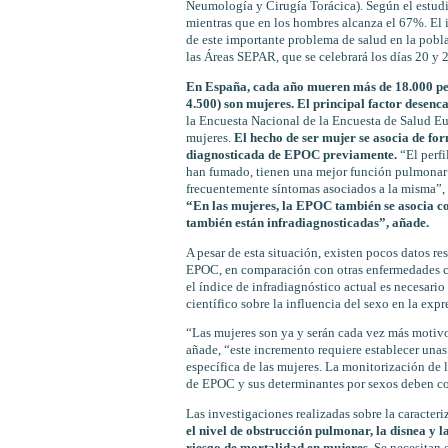
Neumología y Cirugía Torácica). Según el estud
mientras que en los hombres alcanza el 67%. El i
de este importante problema de salud en la pob
las Áreas SEPAR, que se celebrará los días 20 y
En España, cada año mueren más de 18.000 per
4.500) son mujeres. El principal factor desen
la Encuesta Nacional de la Encuesta de Salud Eu
mujeres.
El hecho de ser mujer se asocia de for
diagnosticada de EPOC previamente.
“El perfi
han fumado, tienen una mejor función pulmonar
frecuentemente síntomas asociados a la misma”,
“En las mujeres, la EPOC también se asocia co
también están infradiagnosticadas”, añade.
A pesar de esta situación, existen pocos datos res
EPOC, en comparación con otras enfermedades cr
el índice de infradiagnóstico actual es necesari
científico sobre la influencia del sexo en la exp
“Las mujeres son ya y serán cada vez más motiv
añade, “este incremento requiere establecer unas
específica de las mujeres. La monitorización de 
de EPOC y sus determinantes por sexos deben co
Las investigaciones realizadas sobre la caracter
el nivel de obstrucción pulmonar, la disnea y l