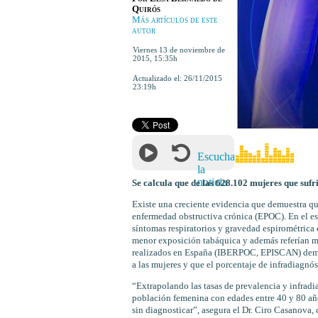
Quirós
Más artículos de este
autor
viernes 13 de noviembre de
2015
,
15:35h
Actualizado el:
26/11/2015
23:19h
Escucha
la
noticia
Se calcula que de las 628.102 mujeres que sufr
Existe una creciente evidencia que demuestra que 
enfermedad obstructiva crónica (EPOC). En el e
síntomas respiratorios y gravedad espirométrica
menor exposición tabáquica y además referían me
realizados en España (IBERPOC, EPISCAN) demue
a las mujeres y que el porcentaje de infradiagnó
“Extrapolando las tasas de prevalencia y infradi
población femenina con edades entre 40 y 80 año
sin diagnosticar”, asegura el Dr. Ciro Casanov