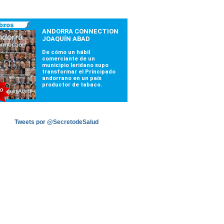
Tweets por @SecretodeSalud