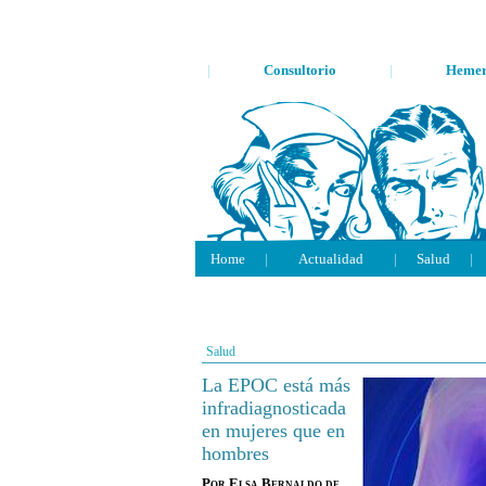
|
Consultorio
|
Hemer
Home
|
Actualidad
|
Salud
|
Salud
La EPOC está más
infradiagnosticada
en mujeres que en
hombres
Por
Elsa Bernaldo de