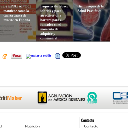
La EPOC se
Paquetes de tabaco
Día Europeo de la
mantiene como la
sobrios y poco
Salud Prostática
cuarta causa de
atractivos una
muerte en España
barrera para el
fumador en el
momento de
adquirir y
consumir el
producto
Contacto
ud
Nutrición
Contacto