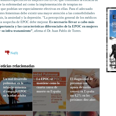
estudios específicos en mujeres con EPOC que confirmen la eficacia de
 de la enfermedad así como la implementación de terapias no
que podrían ser especialmente efectivas en ellas. Para el adecuado
ntes femeninas debe existir una mayor atención a las comorbilidades
s, la ansiedad y la depresión. “La percepción general de los médicos
y la sospecha de EPOC debe mejorar.
Es necesario llevar a cabo más
portancia y las características diferenciales de la EPOC en mujeres
 y su infra tratamiento”
, afirma el Dr. Juan Pablo de Torres.
No(
0
)
oticias relacionadas
Un mal desarrollo
La EPOC se
El diagnóstico de
pulmonar en la
mantiene como la
personas con
infancia aumenta
cuarta causa de
apnea de sueño
el riesgo de EPOC
muerte en España
crecerá en España
en la edad adulta
un 4,2% en los
próximos diez años