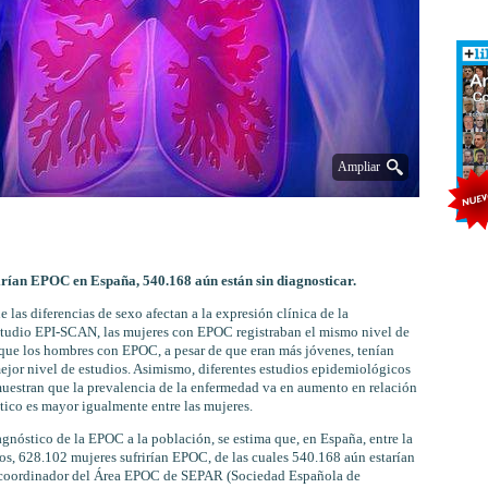
Ampliar
irían
EPOC
en España, 540.168 aún están sin diagnosticar.
las diferencias de sexo afectan a la expresión clínica de la
studio EPI-SCAN, las mujeres con EPOC registraban el mismo nivel de
 que los hombres con EPOC, a pesar de que eran más jóvenes, tenían
jor nivel de estudios. Asimismo, diferentes estudios epidemiológicos
stran que la prevalencia de la enfermedad va en aumento en relación
stico es mayor igualmente entre las mujeres.
agnóstico de la EPOC a la población, se estima que, en España, entre la
s, 628.102 mujeres sufrirían EPOC, de las cuales 540.168 aún estarían
a, coordinador del Área EPOC de SEPAR (Sociedad Española de