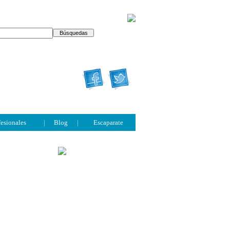
fesionales
|
Blog
|
Escaparate