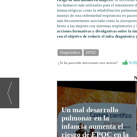
riesgo de mortalidad en mujeres.
Se necesitan 
los fármacos más utilizados para el tratamiento
farmacológicas como la rehabilitación pulmonar 
manejo de esta enfermedad respiratoria en pacie
más frecuentemente asociada como la osteoporosi
frente a las mujeres con síntomas respiratorios 
acciones formativas y divulgativas sobre la im
con el objetivo de reducir el infra diagnóstico
Diagnostico
EPOC
Si (
0
)
¿Te ha parecido interesante esta noticia?
N
Un mal desarrollo
pulmonar en la
infancia aumenta el
riesgo de EPOC en la