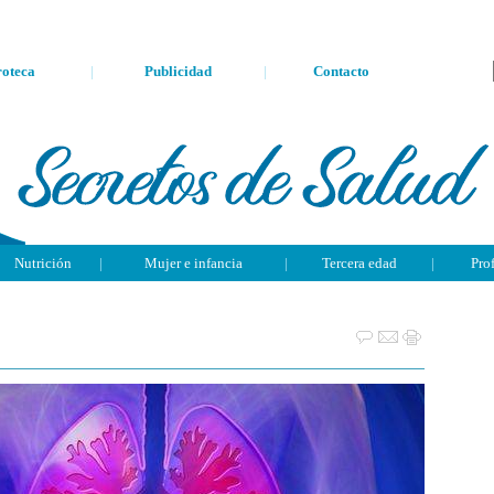
oteca
|
Publicidad
|
Contacto
Nutrición
|
Mujer e infancia
|
Tercera edad
|
Pro