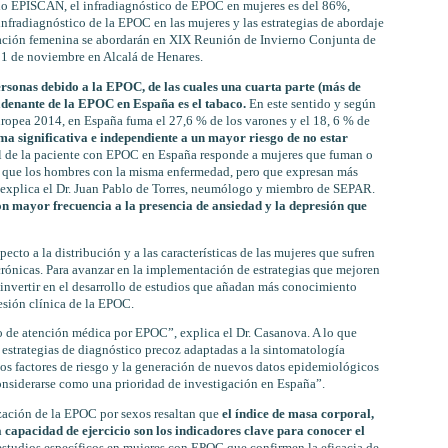
io EPISCAN, el infradiagnóstico de EPOC en mujeres es del 86%,
nfradiagnóstico de la EPOC en las mujeres y las estrategias de abordaje
lación femenina se abordarán en XIX Reunión de Invierno Conjunta de
 21 de noviembre en Alcalá de Henares.
sonas debido a la EPOC, de las cuales una cuarta parte (más de
cadenante de la EPOC en España es el tabaco.
En este sentido y según
ropea 2014, en España fuma el 27,6 % de los varones y el 18, 6 % de
ma significativa e independiente a un mayor riesgo de no estar
l de la paciente con EPOC en España responde a mujeres que fuman o
 que los hombres con la misma enfermedad, pero que expresan más
 explica el Dr. Juan Pablo de Torres, neumólogo y miembro de SEPAR.
n mayor frecuencia a la presencia de ansiedad y la depresión que
pecto a la distribución y a las características de las mujeres que sufren
ónicas. Para avanzar en la implementación de estrategias que mejoren
o invertir en el desarrollo de estudios que añadan más conocimiento
resión clínica de la EPOC.
o de atención médica por EPOC”, explica el Dr. Casanova. A lo que
 estrategias de diagnóstico precoz adaptadas a la sintomatología
los factores de riesgo y la generación de nuevos datos epidemiológicos
nsiderarse como una prioridad de investigación en España”.
ización de la EPOC por sexos resaltan que
el índice de masa corporal,
a capacidad de ejercicio son los indicadores clave para conocer el