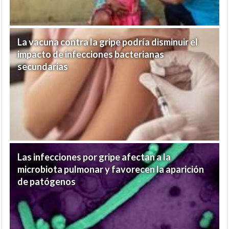
La vacuna contra la gripe podría disminuir el
impacto de infecciones bacterianas
secundarias
Las infecciones por gripe afectan a la
microbiota pulmonar y favorecen la aparición
de patógenos