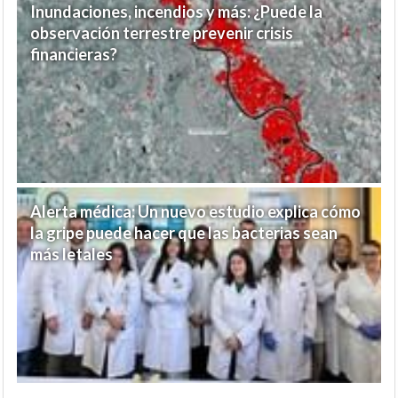
Inundaciones, incendios y más: ¿Puede la
observación terrestre prevenir crisis
financieras?
Alerta médica: Un nuevo estudio explica cómo
la gripe puede hacer que las bacterias sean
más letales