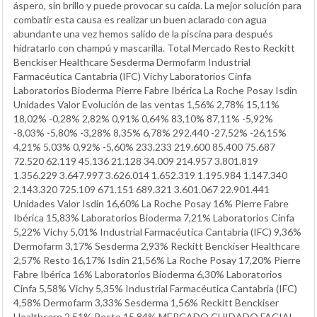
áspero, sin brillo y puede provocar su caída. La mejor solución para
combatir esta causa es realizar un buen aclarado con agua
abundante una vez hemos salido de la piscina para después
hidratarlo con champú y mascarilla. Total Mercado Resto Reckitt
Benckiser Healthcare Sesderma Dermofarm Industrial
Farmacéutica Cantabria (IFC) Vichy Laboratorios Cinfa
Laboratorios Bioderma Pierre Fabre Ibérica La Roche Posay Isdin
Unidades Valor Evolución de las ventas 1,56% 2,78% 15,11%
18,02% -0,28% 2,82% 0,91% 0,64% 83,10% 87,11% -5,92%
-8,03% -5,80% -3,28% 8,35% 6,78% 292.440 -27,52% -26,15%
4,21% 5,03% 0,92% -5,60% 233.233 219.600 85.400 75.687
72.520 62.119 45.136 21.128 34.009 214.957 3.801.819
1.356.229 3.647.997 3.626.014 1.652.319 1.195.984 1.147.340
2.143.320 725.109 671.151 689.321 3.601.067 22.901.441
Unidades Valor Isdin 16,60% La Roche Posay 16% Pierre Fabre
Ibérica 15,83% Laboratorios Bioderma 7,21% Laboratorios Cinfa
5,22% Vichy 5,01% Industrial Farmacéutica Cantabria (IFC) 9,36%
Dermofarm 3,17% Sesderma 2,93% Reckitt Benckiser Healthcare
2,57% Resto 16,17% Isdin 21,56% La Roche Posay 17,20% Pierre
Fabre Ibérica 16% Laboratorios Bioderma 6,30% Laboratorios
Cinfa 5,58% Vichy 5,35% Industrial Farmacéutica Cantabria (IFC)
4,58% Dermofarm 3,33% Sesderma 1,56% Reckitt Benckiser
Healthcare 2,51% Resto 15,84% MERCADO CUIDADO FACIAL