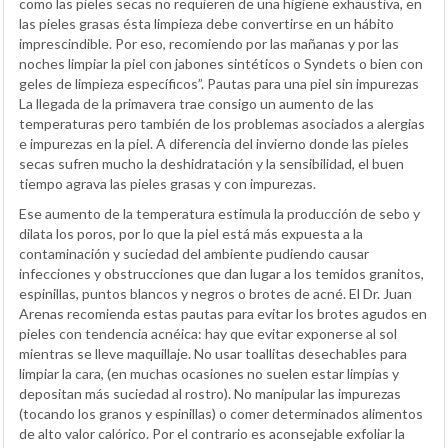
como las pieles secas no requieren de una higiene exhaustiva, en
las pieles grasas ésta limpieza debe convertirse en un hábito
imprescindible. Por eso, recomiendo por las mañanas y por las
noches limpiar la piel con jabones sintéticos o Syndets o bien con
geles de limpieza específicos”. Pautas para una piel sin impurezas
La llegada de la primavera trae consigo un aumento de las
temperaturas pero también de los problemas asociados a alergias
e impurezas en la piel. A diferencia del invierno donde las pieles
secas sufren mucho la deshidratación y la sensibilidad, el buen
tiempo agrava las pieles grasas y con impurezas.
Ese aumento de la temperatura estimula la producción de sebo y
dilata los poros, por lo que la piel está más expuesta a la
contaminación y suciedad del ambiente pudiendo causar
infecciones y obstrucciones que dan lugar a los temidos granitos,
espinillas, puntos blancos y negros o brotes de acné. El Dr. Juan
Arenas recomienda estas pautas para evitar los brotes agudos en
pieles con tendencia acnéica: hay que evitar exponerse al sol
mientras se lleve maquillaje. No usar toallitas desechables para
limpiar la cara, (en muchas ocasiones no suelen estar limpias y
depositan más suciedad al rostro). No manipular las impurezas
(tocando los granos y espinillas) o comer determinados alimentos
de alto valor calórico. Por el contrario es aconsejable exfoliar la