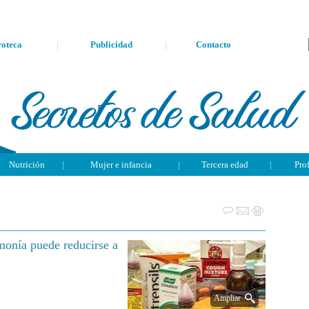
oteca
|
Publicidad
|
Contacto
Nutrición
|
Mujer e infancia
|
Tercera edad
|
Pro
umonía puede reducirse a
Ampliar