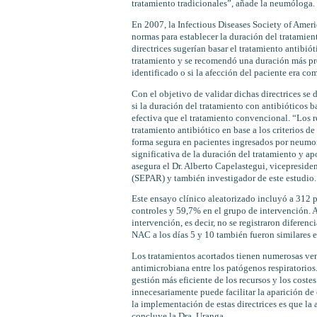
tratamiento tradicionales”, añade la neumóloga.
En 2007, la Infectious Diseases Society of Amer
normas para establecer la duración del tratamient
directrices sugerían basar el tratamiento antibió
tratamiento y se recomendó una duración más prol
identificado o si la afección del paciente era c
Con el objetivo de validar dichas directrices se 
si la duración del tratamiento con antibióticos b
efectiva que el tratamiento convencional. “Los r
tratamiento antibiótico en base a los criterios 
forma segura en pacientes ingresados por neumo
significativa de la duración del tratamiento y ap
asegura el Dr. Alberto Capelastegui, vicepresid
(SEPAR) y también investigador de este estudio.
Este ensayo clínico aleatorizado incluyó a 312 pa
controles y 59,7% en el grupo de intervención. A
intervención, es decir, no se registraron diferen
NAC a los días 5 y 10 también fueron similares 
Los tratamientos acortados tienen numerosas venta
antimicrobiana entre los patógenos respiratorios
gestión más eficiente de los recursos y los costes
innecesariamente puede facilitar la aparición de 
la implementación de estas directrices es que la 
concluye la Dra. Uranga.