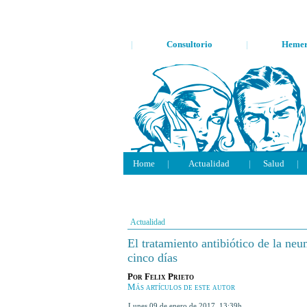
|
Consultorio
|
Hemer
Home
|
Actualidad
|
Salud
|
Actualidad
El tratamiento antibiótico de la ne
cinco días
Por
Felix Prieto
Más artículos de este autor
lunes 09 de enero de 2017
,
13:39h