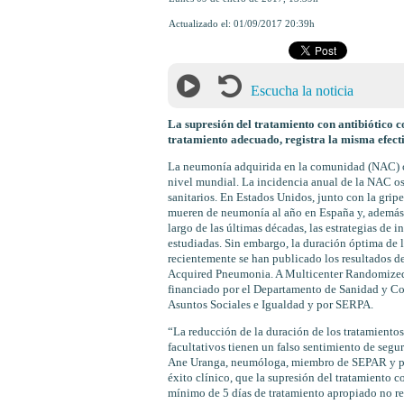
Actualizado el:
01/09/2017 20:39h
Escucha la noticia
La supresión del tratamiento con antibiótico c
tratamiento adecuado, registra la misma efecti
La neumonía adquirida en la comunidad (NAC) c
nivel mundial. La incidencia anual de la NAC osc
sanitarios. En Estados Unidos, junto con la gri
mueren de neumonía al año en España y, además, 
largo de las últimas décadas, las estrategias de 
estudiadas. Sin embargo, la duración óptima de l
recientemente se han publicado los resultados d
Acquired Pneumonia. A Multicenter Randomized Cl
financiado por el Departamento de Sanidad y Co
Asuntos Sociales e Igualdad y por SERPA.
“La reducción de la duración de los tratamientos 
facultativos tienen un falso sentimiento de segur
Ane Uranga, neumóloga, miembro de SEPAR y prim
éxito clínico, que la supresión del tratamiento c
mínimo de 5 días de tratamiento apropiado no reg