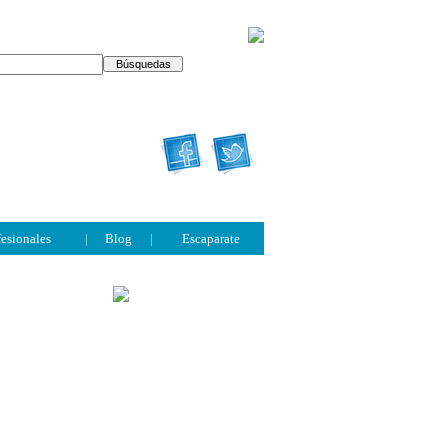
fesionales
|
Blog
|
Escaparate