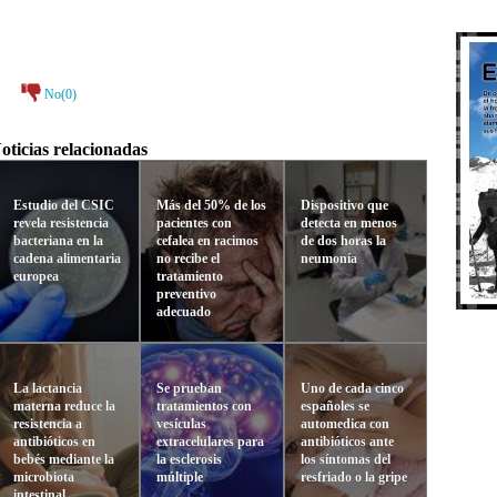
No(
0
)
oticias relacionadas
Estudio del CSIC
Más del 50% de los
Dispositivo que
revela resistencia
pacientes con
detecta en menos
bacteriana en la
cefalea en racimos
de dos horas la
cadena alimentaria
no recibe el
neumonía
europea
tratamiento
preventivo
adecuado
La lactancia
Se prueban
Uno de cada cinco
materna reduce la
tratamientos con
españoles se
resistencia a
vesículas
automedica con
antibióticos en
extracelulares para
antibióticos ante
bebés mediante la
la esclerosis
los síntomas del
microbiota
múltiple
resfriado o la gripe
intestinal