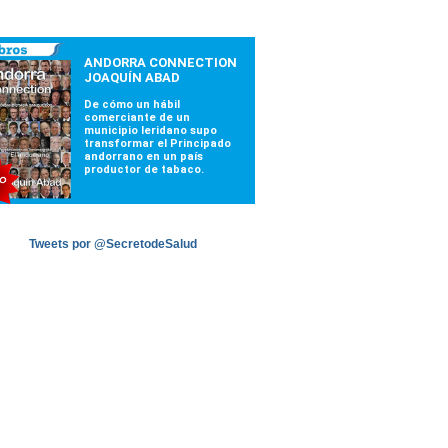
Tweets por @SecretodeSalud