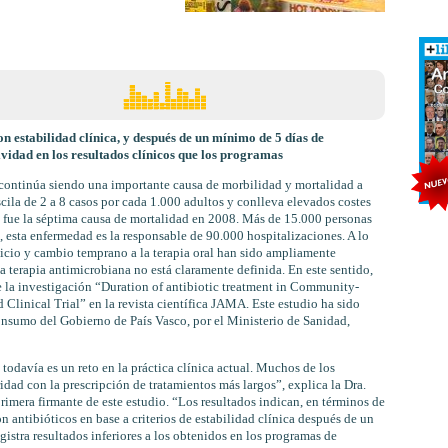
on estabilidad clínica, y después de un mínimo de 5 días de
vidad en los resultados clínicos que los programas
ontinúa siendo una importante causa de morbilidad y mortalidad a
ila de 2 a 8 casos por cada 1.000 adultos y conlleva elevados costes
pe fue la séptima causa de mortalidad en 2008. Más de 15.000 personas
esta enfermedad es la responsable de 90.000 hospitalizaciones. A lo
inicio y cambio temprano a la terapia oral han sido ampliamente
a terapia antimicrobiana no está claramente definida. En este sentido,
e la investigación “Duration of antibiotic treatment in Community-
inical Trial” en la revista científica JAMA. Este estudio ha sido
nsumo del Gobierno de País Vasco, por el Ministerio de Sanidad,
todavía es un reto en la práctica clínica actual. Muchos de los
idad con la prescripción de tratamientos más largos”, explica la Dra.
era firmante de este estudio. “Los resultados indican, en términos de
on antibióticos en base a criterios de estabilidad clínica después de un
istra resultados inferiores a los obtenidos en los programas de