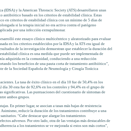
ica (IDSA) y la American Throracic Society (ATS) desarrollaron unas
o antibiótico basado en los criterios de estabilidad clínica. Estas
tico en criterios de estabilidad clínica con un mínimo de 5 días de
ongada si la terapia inicial no era activa contra el patógeno
omplicada por una infección extrapulmonar.
desarrolló este ensayo clínico multicéntrico y aleatorizado para evaluar
asada en los criterios establecidos por la IDSA y la ATS era igual de
esultados de la investigación demuestran que establecer la duración del
de estabilidad clínica es una medida que puede ser implementada de
nía adquirida en la comunidad, conduciendo a una reducción
ortando los beneficios de una pauta corta de tratamiento antibiótico”,
ente de la Sociedad Española de Neumología y Cirugía Torácica
cientes. La tasa de éxito clínico en el día 10 fue de 50,4% en los
l día 30 esta fue de 92,6% en los controles y 94,4% en el grupo de
cias significativas. Las puntuaciones del cuestionario de síntomas de
entre ambos grupos.
jas. En primer lugar, se asocian a tasas más bajas de resistencia
. Asimismo, reducir la duración de los tratamientos contribuye a una
 sanitarios. “Cabe destacar que alargar los tratamientos
efectos adversos. Por otro lado, otra de las ventajas más destacables de
adherencia a los tratamientos se ve mejorada si estos son más cortos”,