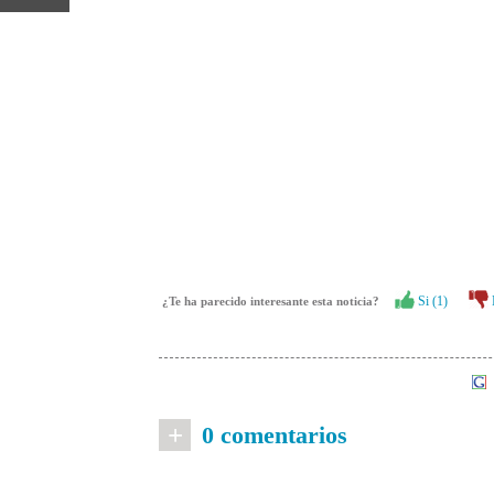
Si (
1
)
¿Te ha parecido interesante esta noticia?
+
0 comentarios