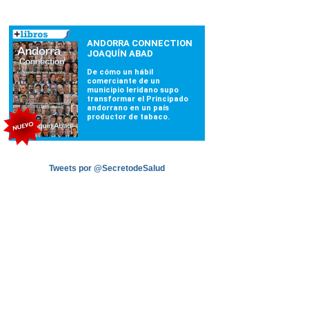
Tweets por @SecretodeSalud