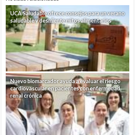
UCA Saludable ofrece consejos para un verano
saludable y desmiente mitos alimentarios
Nuevo biomarcador ayuda a evaluar el riesgo
cardiovascular en pacientes con enfermedad
renal crónica