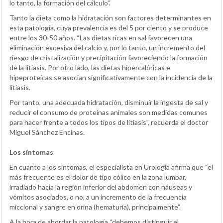
lo tanto, la formación del cálculo”.
Tanto la dieta como la hidratación son factores determinantes en
esta patología, cuya prevalencia es del 5 por ciento y se produce
entre los 30-50 años. “Las dietas ricas en sal favorecen una
eliminación excesiva del calcio y, por lo tanto, un incremento del
riesgo de cristalización y precipitación favoreciendo la formación
de la litiasis. Por otro lado, las dietas hipercalóricas e
hipeproteícas se asocian significativamente con la incidencia de la
litiasis.
Por tanto, una adecuada hidratación, disminuir la ingesta de sal y
reducir el consumo de proteínas animales son medidas comunes
para hacer frente a todos los tipos de litiasis”, recuerda el doctor
Miguel Sánchez Encinas.
Los síntomas
En cuanto a los síntomas, el especialista en Urología afirma que “el
más frecuente es el dolor de tipo cólico en la zona lumbar,
irradiado hacia la región inferior del abdomen con náuseas y
vómitos asociados, o no, a un incremento de la frecuencia
miccional y sangre en orina (hematuría), principalmente”.
A la hora de abordar la patología “debemos distinguir el