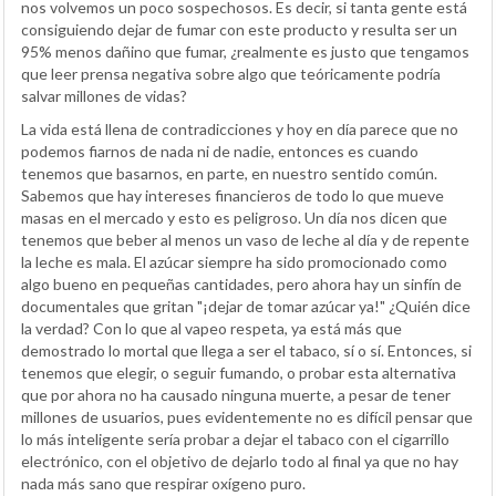
nos volvemos un poco sospechosos. Es decir, si tanta gente está
consiguiendo dejar de fumar con este producto y resulta ser un
95% menos dañino que fumar, ¿realmente es justo que tengamos
que leer prensa negativa sobre algo que teóricamente podría
salvar millones de vidas?
La vida está llena de contradicciones y hoy en día parece que no
podemos fiarnos de nada ni de nadie, entonces es cuando
tenemos que basarnos, en parte, en nuestro sentido común.
Sabemos que hay intereses financieros de todo lo que mueve
masas en el mercado y esto es peligroso. Un día nos dicen que
tenemos que beber al menos un vaso de leche al día y de repente
la leche es mala. El azúcar siempre ha sido promocionado como
algo bueno en pequeñas cantidades, pero ahora hay un sinfín de
documentales que gritan "¡dejar de tomar azúcar ya!" ¿Quién dice
la verdad? Con lo que al vapeo respeta, ya está más que
demostrado lo mortal que llega a ser el tabaco, sí o sí. Entonces, si
tenemos que elegir, o seguir fumando, o probar esta alternativa
que por ahora no ha causado ninguna muerte, a pesar de tener
millones de usuarios, pues evidentemente no es difícil pensar que
lo más inteligente sería probar a dejar el tabaco con el cigarrillo
electrónico, con el objetivo de dejarlo todo al final ya que no hay
nada más sano que respirar oxígeno puro.