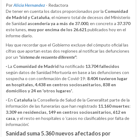
Por
Alicia Hernandez
- Redactora
De tener en cuenta los datos proporcionados por la
Comunidad
de Madrid y Cataluña
, el número total de decesos del Ministerio
de Sanidad
ascendería ya a más de 37.000
, en concreto a
37.370
este lunes,
muy por encima de los 26.621
publicados hoy en el
informe diario.
Hay que recordar que el Gobierno excluye del cómputo oficial las
cifras que aportan estas dos regiones al notificar las defunciones
por un
"sistema de recuento diferente"
:
·
La
Comunidad de Madrid
ha notificado
13.704 fallecidos
según datos de Sanidad Mortuoria en base a las defunciones con
sospecha o con confirmación de Covid-19:
8.404 tuvieron lugar
en hospitales, 4.438 en centros sociosanitarios, 838 en
domicilios y 24 en 'otros lugares'
.
·
En
Cataluña
la Consellería de Salud de la Generalitat parte de la
información de las funerarias que han registrado
11.160 muertes
:
3.309 en residencias, 149 en centros sociosanitarios, 612 en
casa
, y el resto en hospitales o 'casos no clasificables por falta de
información'.
Sanidad suma 5.360 nuevos afectados por