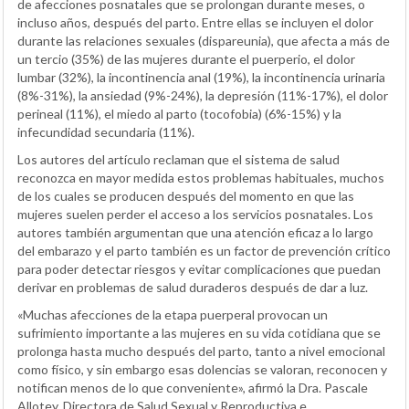
de afecciones posnatales que se prolongan durante meses, o
incluso años, después del parto. Entre ellas se incluyen el dolor
durante las relaciones sexuales (dispareunia), que afecta a más de
un tercio (35%) de las mujeres durante el puerperio, el dolor
lumbar (32%), la incontinencia anal (19%), la incontinencia urinaria
(8%-31%), la ansiedad (9%-24%), la depresión (11%-17%), el dolor
perineal (11%), el miedo al parto (tocofobia) (6%-15%) y la
infecundidad secundaria (11%).
Los autores del artículo reclaman que el sistema de salud
reconozca en mayor medida estos problemas habituales, muchos
de los cuales se producen después del momento en que las
mujeres suelen perder el acceso a los servicios posnatales. Los
autores también argumentan que una atención eficaz a lo largo
del embarazo y el parto también es un factor de prevención crítico
para poder detectar riesgos y evitar complicaciones que puedan
derivar en problemas de salud duraderos después de dar a luz.
«Muchas afecciones de la etapa puerperal provocan un
sufrimiento importante a las mujeres en su vida cotidiana que se
prolonga hasta mucho después del parto, tanto a nivel emocional
como físico, y sin embargo esas dolencias se valoran, reconocen y
notifican menos de lo que conveniente», afirmó la Dra. Pascale
Allotey, Directora de Salud Sexual y Reproductiva e