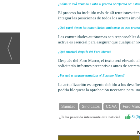
¿Cómo se está llevando a cabo el proceso de reforma del Esta
El proceso ha incluido más de 40 reuniones téc
integrar las posiciones de todos los actores invo
¿Qué papel tienen las comunidades autónomas en este proces
Las comunidades autónomas son responsables de l
activa es esencial para asegurar que cualquier no
¿Qué sucederá después del Foro Marco?
Después del Foro Marco, el texto será elevado a
solicitarán informes preceptivos antes de ser re
¿Por qué es urgente actualizar el Estatuto Marco?
La actualización es urgente debido a los desafíos 
podría bloquear la aprobación necesaria para una
Sanidad
Sindicatos
CCAA
Foro Mar
Si (
0
)
¿Te ha parecido interesante esta noticia?
N