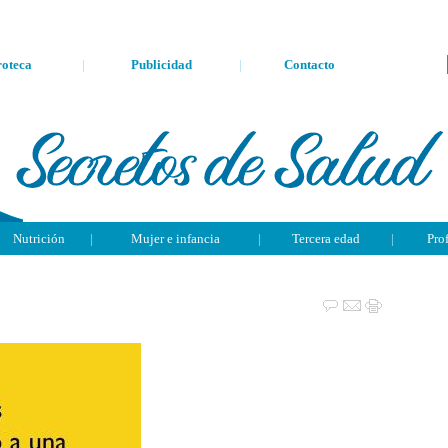
oteca
|
Publicidad
|
Contacto
Nutrición
|
Mujer e infancia
|
Tercera edad
|
Pro