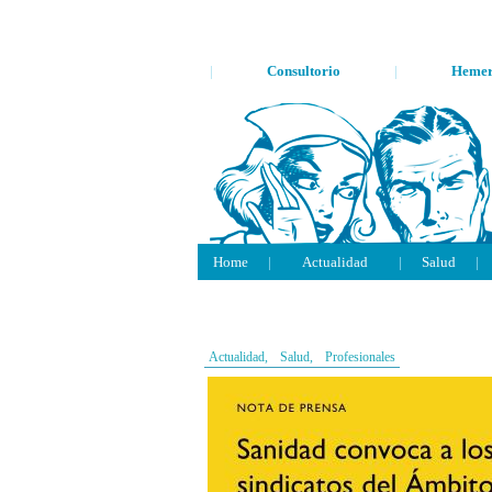
|
Consultorio
|
Hemer
Home
|
Actualidad
|
Salud
|
Actualidad,
Salud,
Profesionales