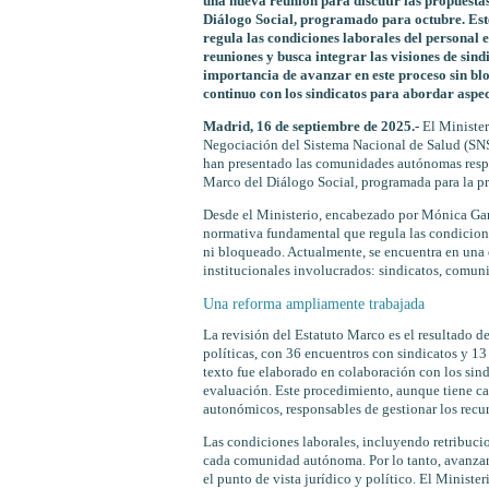
una nueva reunión para discutir las propuest
Diálogo Social, programado para octubre. Este
regula las condiciones laborales del personal 
reuniones y busca integrar las visiones de sind
importancia de avanzar en este proceso sin b
continuo con los sindicatos para abordar aspec
Madrid, 16 de septiembre de 2025.-
El Minister
Negociación del Sistema Nacional de Salud (SNS)
han presentado las comunidades autónomas respe
Marco del Diálogo Social, programada para la p
Desde el Ministerio, encabezado por Mónica Gar
normativa fundamental que regula las condicione
ni bloqueado. Actualmente, se encuentra en una et
institucionales involucrados: sindicatos, comun
Una reforma ampliamente trabajada
La revisión del Estatuto Marco es el resultado 
políticas, con 36 encuentros con sindicatos y 1
texto fue elaborado en colaboración con los sin
evaluación. Este procedimiento, aunque tiene cará
autonómicos, responsables de gestionar los recu
Las condiciones laborales, incluyendo retribuci
cada comunidad autónoma. Por lo tanto, avanzar 
el punto de vista jurídico y político. El Minister