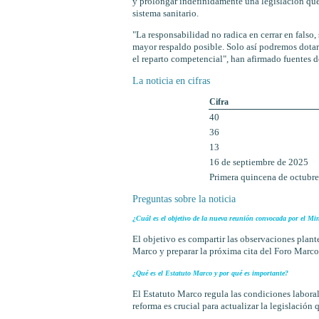
y prolongar indefinidamente una legislación que 
sistema sanitario.
"La responsabilidad no radica en cerrar en falso,
mayor respaldo posible. Solo así podremos dotar 
el reparto competencial", han afirmado fuentes d
La noticia en cifras
Cifra
40
36
13
16 de septiembre de 2025
Primera quincena de octubre
Preguntas sobre la noticia
¿Cuál es el objetivo de la nueva reunión convocada por el Mi
El objetivo es compartir las observaciones plan
Marco y preparar la próxima cita del Foro Marco
¿Qué es el Estatuto Marco y por qué es importante?
El Estatuto Marco regula las condiciones laboral
reforma es crucial para actualizar la legislación 