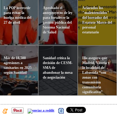
La POP intercede
Aprobado el
Aclarados los
para evitar la
anteproyecto de ley
"malentendidos"
huelga médica del
para fortalecer la
del borrador del
27 de abril
gestión pública del
Estatuto Marco del
Sistema Nacional
personal
de Salud
estatutario
Más de 18,500
Sanidad critica la
Illa asegura que
agresiones a
decisión de CESM-
Madrid, Vitoria y
sanitarios en 2025
SMA de
la localidad de
según Sanidad
abandonar la mesa
Labastida “son
de negociación
zonas con
transmisión
comunitaria
significativa”