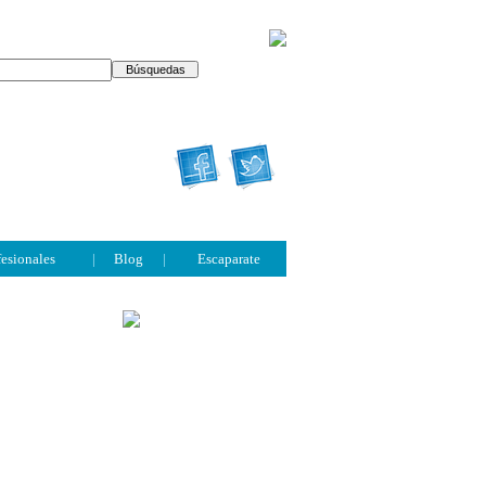
fesionales
|
Blog
|
Escaparate