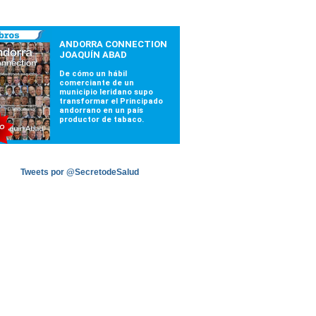
Tweets por @SecretodeSalud