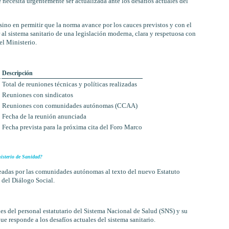
necesita urgentemente ser actualizada ante los desafíos actuales del
 sino en permitir que la norma avance por los cauces previstos y con el
al sistema sanitario de una legislación moderna, clara y respetuosa con
el Ministerio.
Descripción
Total de reuniones técnicas y políticas realizadas
Reuniones con sindicatos
Reuniones con comunidades autónomas (CCAA)
Fecha de la reunión anunciada
Fecha prevista para la próxima cita del Foro Marco
nisterio de Sanidad?
teadas por las comunidades autónomas al texto del nuevo Estatuto
 del Diálogo Social.
es del personal estatutario del Sistema Nacional de Salud (SNS) y su
que responde a los desafíos actuales del sistema sanitario.