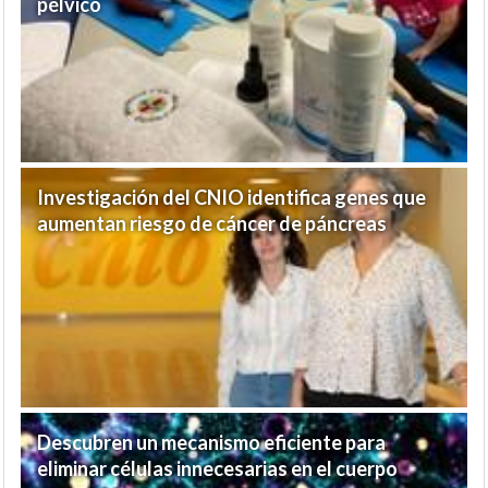
pélvico
Investigación del CNIO identifica genes que
aumentan riesgo de cáncer de páncreas
Descubren un mecanismo eficiente para
eliminar células innecesarias en el cuerpo