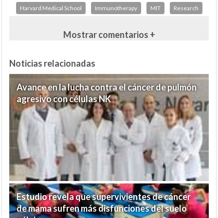
Harvard Medical School
Immunotherapy
MIT
Research
Mostrar comentarios +
Noticias relacionadas
Avance en la lucha contra el cáncer de pulmón
agresivo con células NK
Estudio revela que supervivientes de cáncer
de mama sufren más disfunciones del suelo