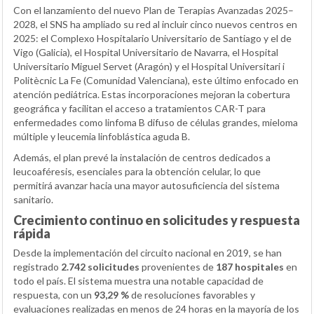
Con el lanzamiento del nuevo Plan de Terapias Avanzadas 2025–
2028, el SNS ha ampliado su red al incluir cinco nuevos centros en
2025: el Complexo Hospitalario Universitario de Santiago y el de
Vigo (Galicia), el Hospital Universitario de Navarra, el Hospital
Universitario Miguel Servet (Aragón) y el Hospital Universitari i
Politècnic La Fe (Comunidad Valenciana), este último enfocado en
atención pediátrica. Estas incorporaciones mejoran la cobertura
geográfica y facilitan el acceso a tratamientos CAR-T para
enfermedades como linfoma B difuso de células grandes, mieloma
múltiple y leucemia linfoblástica aguda B.
Además, el plan prevé la instalación de centros dedicados a
leucoaféresis, esenciales para la obtención celular, lo que
permitirá avanzar hacia una mayor autosuficiencia del sistema
sanitario.
Crecimiento continuo en solicitudes y respuesta
rápida
Desde la implementación del circuito nacional en 2019, se han
registrado
2.742 solicitudes
provenientes de
187 hospitales
en
todo el país. El sistema muestra una notable capacidad de
respuesta, con un
93,29 %
de resoluciones favorables y
evaluaciones realizadas en menos de 24 horas en la mayoría de los