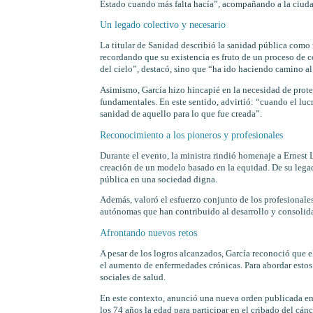
Estado cuando más falta hacía”, acompañando a la ciud
Un legado colectivo y necesario
La titular de Sanidad describió la sanidad pública como 
recordando que su existencia es fruto de un proceso de c
del cielo”, destacó, sino que “ha ido haciendo camino al
Asimismo, García hizo hincapié en la necesidad de proteg
fundamentales. En este sentido, advirtió: “cuando el lucro
sanidad de aquello para lo que fue creada”.
Reconocimiento a los pioneros y profesionales
Durante el evento, la ministra rindió homenaje a Ernest 
creación de un modelo basado en la equidad. De su legad
pública en una sociedad digna.
Además, valoró el esfuerzo conjunto de los profesionales
autónomas que han contribuido al desarrollo y consolid
Afrontando nuevos retos
A pesar de los logros alcanzados, García reconoció que e
el aumento de enfermedades crónicas. Para abordar estos
sociales de salud.
En este contexto, anunció una nueva orden publicada en 
los 74 años la edad para participar en el cribado del cán