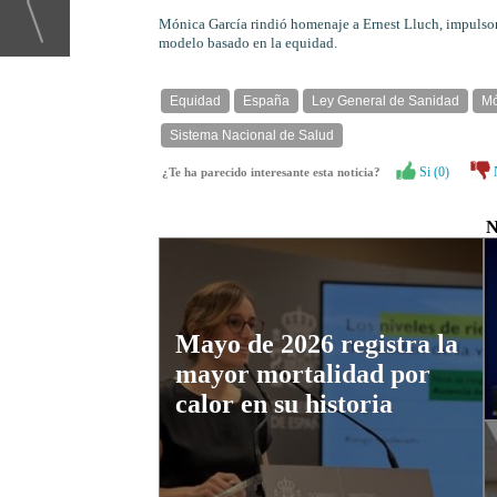
Mónica García rindió homenaje a Ernest Lluch, impulsor
modelo basado en la equidad.
Equidad
España
Ley General de Sanidad
Mó
Sistema Nacional de Salud
Si (
0
)
¿Te ha parecido interesante esta noticia?
N
Mayo de 2026 registra la
mayor mortalidad por
calor en su historia