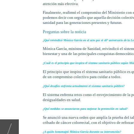
atención más efectiva.
Finalmente, reafirmó el compromiso del Ministerio con e
podemos decir con orgullo que aquella decisión colectiv
sanidad para las generaciones presentes y futuras.
Preguntas sobre la noticia
¿Qué reivindicó Mónica García en el acto por el 40º aniversario de la L
Mónica García, ministra de Sanidad, reivindicó el siste
bienestar y una de las principales conquistas democrátic
¿Cuál es el principio que inspira el sistema sanitario público según Mó
El principio que inspira el sistema sanitario público es q
de un compromiso colectivo para cuidar a todos.
¿Qué desafíos enfrenta actualmente el sistema sanitario público?
El sistema enfrenta retos como el envejecimiento de la 
desigualdades en salud.
¿Qué medidas se anunciaron para mejorar la prevención en salud?
Se anunció una nueva orden que amplía la prueba del taló
cribado de cáncer colorrectal, con el objetivo de reforzar
¿A quién homenajeó Mónica García durante su intervención?