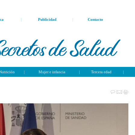
ca
|
Publicidad
|
Contacto
Nutrición
|
Mujer e infancia
|
Tercera edad
|