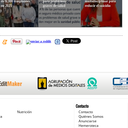
de 6.300 trasplantes
para problemas
multidisciplinar para
en 2025
graves de salud
reducir el suicidio
Contacto
Nutrición
Contacto
ra
Quiénes Somos
Anunciarse
Hemeroteca