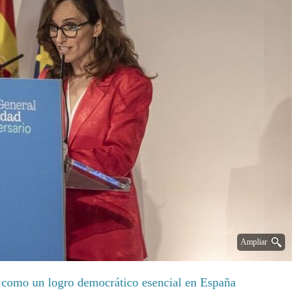
Ampliar
 como un logro democrático esencial en España