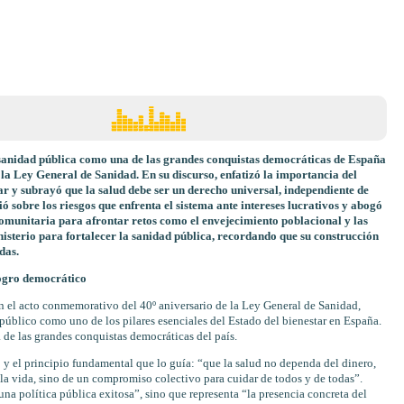
sanidad pública como una de las grandes conquistas democráticas de España
la Ley General de Sanidad. En su discurso, enfatizó la importancia del
ar y subrayó que la salud debe ser un derecho universal, independiente de
ó sobre los riesgos que enfrenta el sistema ante intereses lucrativos y abogó
omunitaria para afrontar retos como el envejecimiento poblacional y las
isterio para fortalecer la sanidad pública, recordando que su construcción
das.
ogro democrático
n el acto conmemorativo del 40º aniversario de la Ley General de Sanidad,
público como uno de los pilares esenciales del Estado del bienestar en España.
 de las grandes conquistas democráticas del país.
io y el principio fundamental que lo guía: “que la salud no dependa del dinero,
en la vida, sino de un compromiso colectivo para cuidar de todos y de todas”.
na política pública exitosa”, sino que representa “la presencia concreta del