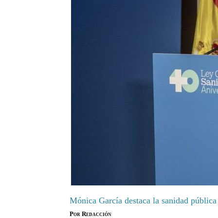
Mónica García destaca la sanidad pública
Por
Redacción