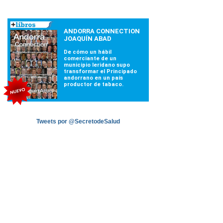
Tweets por @SecretodeSalud