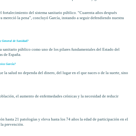
l fortalecimiento del sistema sanitario público. “Cuarenta años después
a mereció la pena”, concluyó García, instando a seguir defendiendo nuestra
ey General de Sanidad?
ma sanitario público como uno de los pilares fundamentales del Estado del
as de España.
nica García?
ue la salud no dependa del dinero, del lugar en el que naces o de la suerte, sino
población, el aumento de enfermedades crónicas y la necesidad de reducir
n hasta 21 patologías y eleva hasta los 74 años la edad de participación en el
 la prevención.