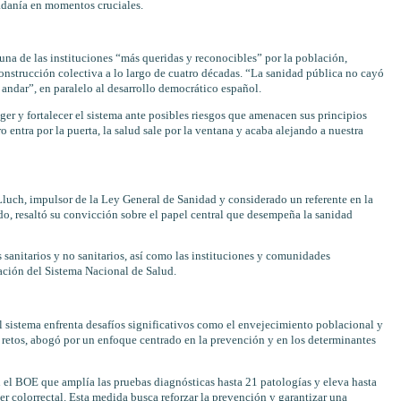
adanía en momentos cruciales.
una de las instituciones “más queridas y reconocibles” por la población,
onstrucción colectiva a lo largo de cuatro décadas. “La sanidad pública no cayó
 andar”, en paralelo al desarrollo democrático español.
er y fortalecer el sistema ante posibles riesgos que amenacen sus principios
 entra por la puerta, la salud sale por la ventana y acaba alejando a nuestra
Lluch, impulsor de la Ley General de Sanidad y considerado un referente en la
o, resaltó su convicción sobre el papel central que desempeña la sanidad
 sanitarios y no sanitarios, así como las instituciones y comunidades
ación del Sistema Nacional de Salud.
l sistema enfrenta desafíos significativos como el envejecimiento poblacional y
 retos, abogó por un enfoque centrado en la prevención y en los determinantes
el BOE que amplía las pruebas diagnósticas hasta 21 patologías y eleva hasta
cer colorrectal. Esta medida busca reforzar la prevención y garantizar una