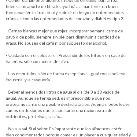
- Comer diariamente distintos tipos de cereales; pan, arroz,
fideos... un aporte de fibra le ayudará a a mantener un buen
funcionamiento intestinal y reducir el riesgo de enfermedades
crónicas como las enfermedades del corazón y diabetes tipo 2.
- Carnes blancas mejor que rojas; incorporar semanal carne de
pavo o de pollo, siempre sin piel para disminuir la cantidad de
grasa. No abuses del café ni por supuesto del alcohol.
- Cuidado con el colesterol. Prescindir de los fritos y en caso de
hacerlos, sólo con aceite de oliva.
- Los embutidos, sólo de forma excepcional. Igual con la bollería
industrial y la casquería.
- Beber al menos dos litros de agua al día (de 8 a 10 vasos de
agua). Aunque se tenga sed, es imprescindible que nos
protejamos ante una posible deshidratación. Además, bebe leche,
zumos e infusiones que te aportarán una ración extra de
nutrientes, proteinas, calcio...
- No a la sal. Sí al sabor. Es importante que los alimentos estén
bien condimentados porque comer es un placer a cualquier edad y