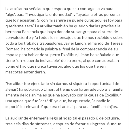
La auxiliar ha señalado que espera que su contagio sirva para
"algo", para "investigar la enfermedad" y "ayudar a otras personas
que lo necesiten. Si con mi sangre se puede curar, aquí estoy para
quedarme seca". La auxiliar también ha querido dar las gracias a la
hermana Paciencia que haya donado su sangre para el suero de
convaleciente y "a todos los mensajes que hemos recibido y sobre
todo a los trabalos trabajadores. Javier Limón, el marido de Teresa
Romero, ha tomado la palabra al final de la comparecencia de su
esposa para hablar de su perro Excálibur, Limón ha señalado que
tiene "un recuerdo inolvidable" de su perro, al que consideraban
como el hijo que nunca tuvieron, algo que los que tienen
mascotas entenderán.
"Excalibur fue ejecutado sin darnos si siquiera la oportunidad de
alegar", ha subrayado Limón, al tiemp que ha agradecido a la familia
amante de los animales que ha apoyado con la causa de Excalibur,
una ayuda que fue "estéril", ya que, ha apuntado, "a nadie le
importó lo relevante" que era el animal para una familia sin hijos.
La auxiliar de enfermería llegó al hospital el pasado 6 de octubre,
tras seis días de síntomas, después de forzar su ingreso. Aunque