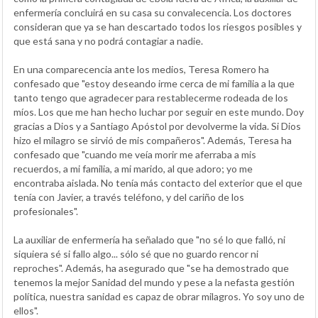
enfermería concluirá en su casa su convalecencia. Los doctores
consideran que ya se han descartado todos los riesgos posibles y
que está sana y no podrá contagiar a nadie.
En una comparecencia ante los medios, Teresa Romero ha
confesado que "estoy deseando irme cerca de mi familia a la que
tanto tengo que agradecer para restablecerme rodeada de los
míos. Los que me han hecho luchar por seguir en este mundo. Doy
gracias a Dios y a Santiago Apóstol por devolverme la vida. Si Dios
hizo el milagro se sirvió de mis compañeros". Además, Teresa ha
confesado que "cuando me veía morir me aferraba a mis
recuerdos, a mi familia, a mi marido, al que adoro; yo me
encontraba aislada. No tenía más contacto del exterior que el que
tenía con Javier, a través teléfono, y del cariño de los
profesionales".
La auxiliar de enfermería ha señalado que "no sé lo que falló, ni
siquiera sé si fallo algo... sólo sé que no guardo rencor ni
reproches". Además, ha asegurado que "se ha demostrado que
tenemos la mejor Sanidad del mundo y pese a la nefasta gestión
política, nuestra sanidad es capaz de obrar milagros. Yo soy uno de
ellos".