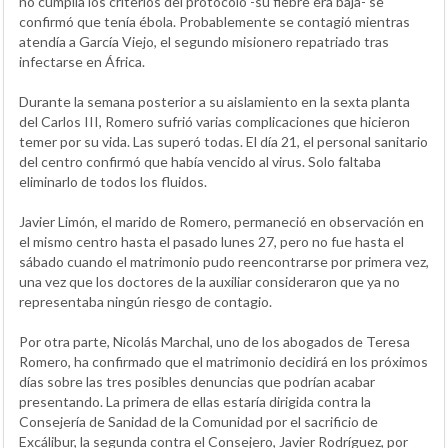
no cumplía los criterios del protocolo -su fiebre era baja- se
confirmó que tenía ébola. Probablemente se contagió mientras
atendía a García Viejo, el segundo misionero repatriado tras
infectarse en África.
Durante la semana posterior a su aislamiento en la sexta planta
del Carlos III, Romero sufrió varias complicaciones que hicieron
temer por su vida. Las superó todas. El día 21, el personal sanitario
del centro confirmó que había vencido al virus. Solo faltaba
eliminarlo de todos los fluidos.
Javier Limón, el marido de Romero, permaneció en observación en
el mismo centro hasta el pasado lunes 27, pero no fue hasta el
sábado cuando el matrimonio pudo reencontrarse por primera vez,
una vez que los doctores de la auxiliar consideraron que ya no
representaba ningún riesgo de contagio.
Por otra parte, Nicolás Marchal, uno de los abogados de Teresa
Romero, ha confirmado que el matrimonio decidirá en los próximos
días sobre las tres posibles denuncias que podrían acabar
presentando. La primera de ellas estaría dirigida contra la
Consejería de Sanidad de la Comunidad por el sacrificio de
Excálibur, la segunda contra el Consejero, Javier Rodríguez, por