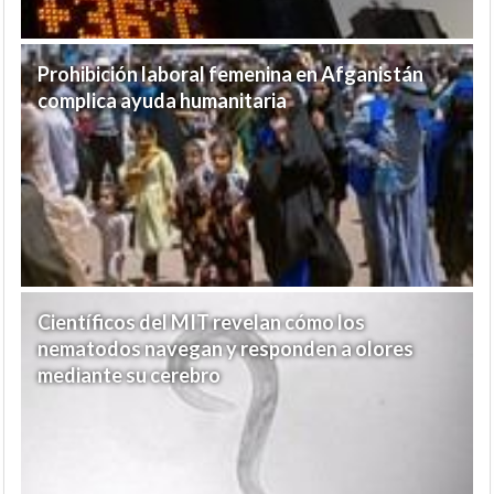
Prohibición laboral femenina en Afganistán
complica ayuda humanitaria
Científicos del MIT revelan cómo los
nematodos navegan y responden a olores
mediante su cerebro