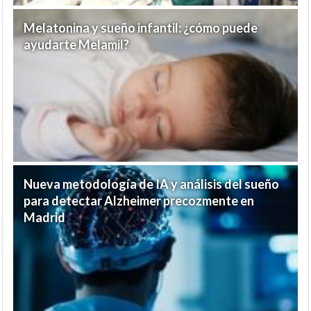
Melatonina y sueño infantil: ¿cómo puede
ayudarte Melamil?
Nueva metodología de IA y análisis del sueño
para detectar Alzheimer precozmente en
Madrid