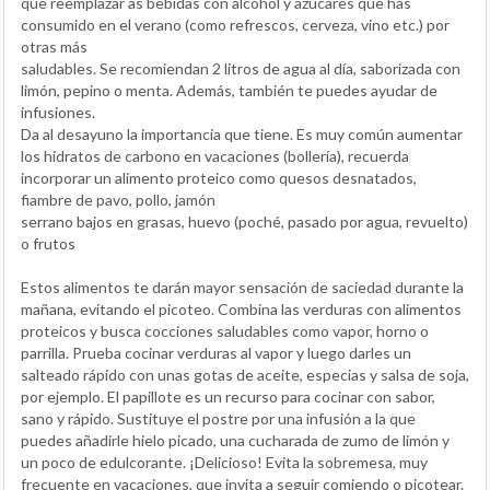
que reemplazar as bebidas con alcohol y azúcares que has
consumido en el verano (como refrescos, cerveza, vino etc.) por
otras más
saludables. Se recomiendan 2 litros de agua al día, saborizada con
limón, pepino o menta. Además, también te puedes ayudar de
infusiones.
Da al desayuno la importancia que tiene. Es muy común aumentar
los hidratos de carbono en vacaciones (bollería), recuerda
incorporar un alimento proteico como quesos desnatados,
fiambre de pavo, pollo, jamón
serrano bajos en grasas, huevo (poché, pasado por agua, revuelto)
o frutos
Estos alimentos te darán mayor sensación de saciedad durante la
mañana, evitando el picoteo. Combina las verduras con alimentos
proteicos y busca cocciones saludables como vapor, horno o
parrilla. Prueba cocinar verduras al vapor y luego darles un
salteado rápido con unas gotas de aceite, especias y salsa de soja,
por ejemplo. El papillote es un recurso para cocinar con sabor,
sano y rápido. Sustituye el postre por una infusión a la que
puedes añadirle hielo picado, una cucharada de zumo de limón y
un poco de edulcorante. ¡Delicioso! Evita la sobremesa, muy
frecuente en vacaciones, que invita a seguir comiendo o picotear.