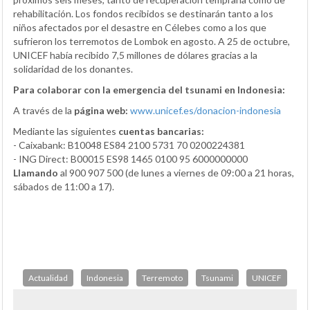
rehabilitación. Los fondos recibidos se destinarán tanto a los
niños afectados por el desastre en Célebes como a los que
sufrieron los terremotos de Lombok en agosto. A 25 de octubre,
UNICEF había recibido 7,5 millones de dólares gracias a la
solidaridad de los donantes.
Para colaborar con la emergencia del tsunami en Indonesia:
A través de la
página web:
www.unicef.es/donacion-indonesia
Mediante las siguientes
cuentas bancarias:
- Caixabank: B10048 ES84 2100 5731 70 0200224381
- ING Direct: B00015 ES98 1465 0100 95 6000000000
Llamando
al 900 907 500 (de lunes a viernes de 09:00 a 21 horas,
sábados de 11:00 a 17).
Actualidad
Indonesia
Terremoto
Tsunami
UNICEF