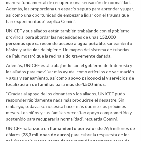
manera fundamental de recuperar una sensación de normalidad.
Además, les proporciona un espacio seguro para aprender y jugar,
así como una oportunidad de empezar a lidiar con el trauma que
han experimentado”, explica Comini.
UNICEF y sus aliados están también trabajando con el gobierno
provincial para abordar las necesidades de unas
152.000
personas que carecen de acceso a agua potable
, saneamiento
básico y artículos de higiene. Un mapeo del sistema de tuberías
de Palu mostró que la red ha sido gravemente dañada.
Además, UNICEF está trabajando con el gobierno de Indonesia y
los aliados para movilizar más ayuda, como artículos de vacunación
y agua y saneamiento, así como
apoyo psicosocial y servicios de
localización de familias para más de 4.500 niños
.
“Gracias al apoyo de los donantes y los aliados, UNICEF pudo
responder rápidamente nada más producirse el desastre. Sin
embargo, todavía se necesita hacer más durante los próximos
meses. Los niños y sus familias necesitan apoyo comprometido y
sostenido para recuperar la normalidad”, recuerda Comini.
UNICEF ha lanzado un
llamamiento por valor de
26,6 millones de
dólares (
23,3 millones de euros
) para cubrir la respuesta de los
próximos seis meses, tanto de recuperación temprana como de