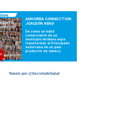
Tweets por @SecretodeSalud