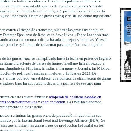
strial en todos los entornos. Existen dos políticas alternativas
 de un límite nacional obligatorio de 2 gramos de grasas
trans
de
sas totales en todos los alimentos; y 2) prohibición nacional de la
s (una importante fuente de grasas
trans
) y de su uso como ingrediente
rans
corren el riesgo de estancarse, mientras las grasas
trans
siguen
 y Director Ejecutivo de Resolve to Save Lives. «Todos los gobiernos
ando ahora mismo una política basada en mejores prácticas. Ya está
ar, pero los gobiernos deben actuar para poner fin a esta tragedia
n de las grasas
trans
se han aplicado hasta la fecha en países de ingreso
, un número creciente de países de ingreso mediano han empezado a
ina, Bangladesh, Filipinas, la India, el Paraguay y Ucrania. En México,
ducción de políticas basadas en mejores prácticas en 2023. De
a, y el más poblado, en establecer una política de eliminación de grasas
e ingreso bajo ha adoptado todavía una política de ese tipo para
entren en estos cuatro ámbitos:
adopción de políticas basadas en
res aceites alternativos
y
concienciación
. La OMS ha elaborado
rápidamente en esas esferas.
entos a eliminar las grasas
trans
de producción industrial en sus
umido por la International Food and Beverage Alliance (IFBA). Se
rasas que eliminen las grasas
trans
de producción industrial en los
ntos en todo el mundo.