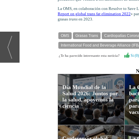
La OMS, en colaboración con Resolve to Save Li
Report on global trans fat elimination 2022
» par
grasas
trans
en 2023.
OMS
Grasas Trans
Cardiopatías Corona
International Food and Beverage Alliance (IFB
Si (
0
)
¿Te ha parecido interesante esta noticia?
N
Día Mundial de la
La 
Salud 2026: Juntos por
bact
la salud, apoyemos la
pará
ciencia
para
vac
Conferencia global
La 