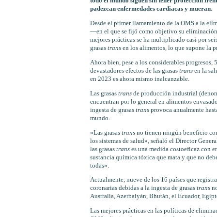
todo el mundo siguen sin tener protección frent
padezcan enfermedades cardiacas y mueran.
Desde el primer llamamiento de la OMS a la eli
—en el que se fijó como objetivo su eliminación
mejores prácticas se ha multiplicado casi por seis
grasas
trans
en los alimentos, lo que supone la 
Ahora bien, pese a los considerables progresos, 
devastadores efectos de las grasas
trans
en la sa
en 2023 es ahora mismo inalcanzable.
Las grasas
trans
de producción industrial (deno
encuentran por lo general en alimentos envasado
ingesta de grasas
trans
provoca anualmente hasta
mundo.
«Las grasas
trans
no tienen ningún beneficio con
los sistemas de salud», señaló el Director Gene
las grasas
trans
es una medida costoeficaz con en
sustancia química tóxica que mata y que no debe
todas».
Actualmente, nueve de los 16 países que registr
coronarias debidas a la ingesta de grasas
trans
no
Australia, Azerbaiyán, Bhután, el Ecuador, Egipto
Las mejores prácticas en las políticas de elimina