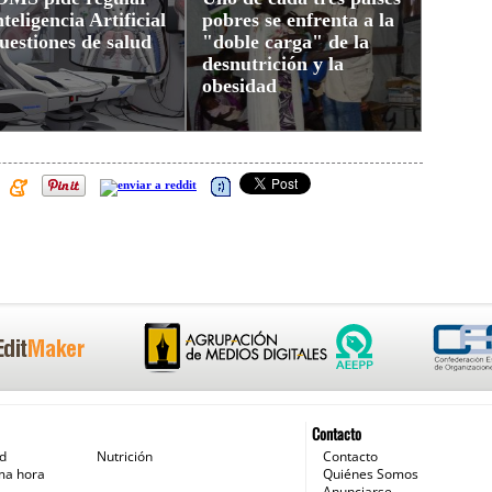
nteligencia Artificial
pobres se enfrenta a la
uestiones de salud
"doble carga" de la
desnutrición y la
obesidad
Contacto
ud
Nutrición
Contacto
ma hora
Quiénes Somos
Anunciarse