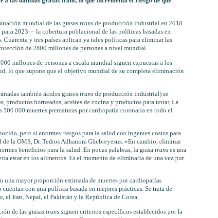
e a las dañinas grasas trans, lo que incrementa el riesgo de que
minación mundial de las grasas
trans
de producción industrial en 2018
 para 2023— la cobertura poblacional de las políticas basadas en
. Cuarenta y tres países aplican ya tales políticas para eliminar las
protección de 2800 millones de personas a nivel mundial.
5000 millones de personas a escala mundial siguen expuestas a los
lud, lo que supone que el objetivo mundial de su completa eliminación
minadas también ácidos grasos
trans
de producción industrial) se
s, productos horneados, aceites de cocina y productos para untar. La
 500 000 muertes prematuras por cardiopatía coronaria en todo el
ocido, pero sí enormes riesgos para la salud con ingentes costos para
ral de la OMS, Dr. Tedros Adhanom Ghebreyesus. «En cambio, eliminar
ormes beneficios para la salud. En pocas palabras, la grasa
trans
es una
ría estar en los alimentos. Es el momento de eliminarla de una vez por
an una mayor proporción estimada de muertes por cardiopatías
 cuentan con una política basada en mejores prácticas. Se trata de
, el Irán, Nepal, el Pakistán y la República de Corea.
ción de las grasas
trans
siguen criterios específicos establecidos por la