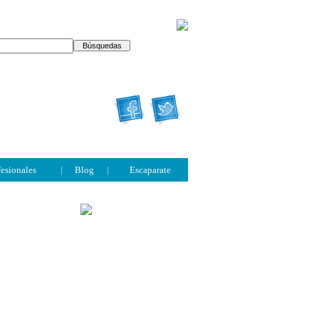
fesionales
|
Blog
|
Escaparate