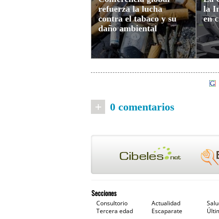
refuerza la lucha
la I
contra el tabaco y su
en c
daño ambiental
+
0 comentarios
Secciones
Consultorio
Actualidad
Sal
Tercera edad
Escaparate
Últi