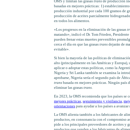
OMS y limitan las grasas
trans
de producción indu
basadas en mejores prácticas: 1) establecimiento
producción industrial por cada 100 gramos de gra
producción de aceites parcialmente hidrogenado
en todos los alimentos.
«Los progresos en la eliminación de las grasas
t
matando», indicó el Dr. Tom Frieden, Presidente
pueden frenar estas muertes prevenibles promulg
cerca el día en que las grasas
trans
dejarán de mat
evitable».
Si bien la mayoría de las políticas de eliminació
alto (principalmente en las Américas y Europa)
aplicar o adoptar estas políticas, como la Argent
Nigeria y Sri Lanka también se examina la intro
aprobarse, Nigeria sería el segundo país de Áfric
trans
basada en mejores prácticas. Ningún país d
eliminar las grasas
trans
.
En 2023, la OMS recomienda que los países se c
mejores prácticas
,
seguimiento y vigilancia
,
mejo
orientaciones
para ayudar a los países a avanzar 
La OMS alienta también a los fabricantes de alim
productos, en consonancia con el compromiso as
pide a los principales proveedores de aceites y g
productos que venden a los fabricantes de alime