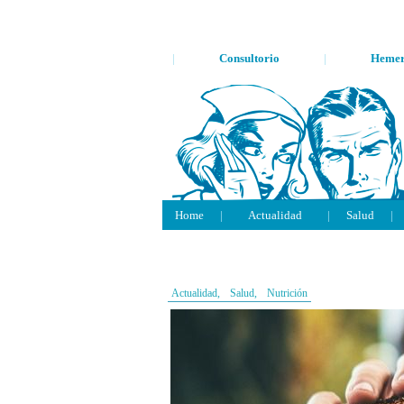
|
Consultorio
|
Hemer
Home
|
Actualidad
|
Salud
|
Actualidad,
Salud,
Nutrición