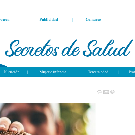
oteca
|
Publicidad
|
Contacto
Nutrición
|
Mujer e infancia
|
Tercera edad
|
Pro