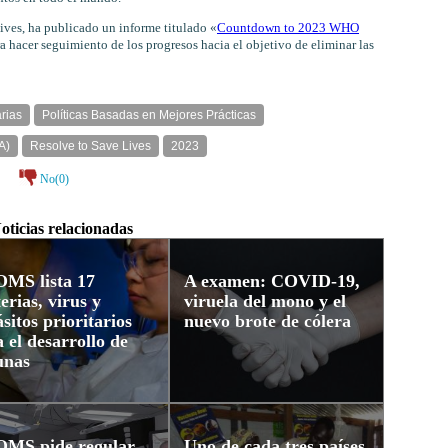
ves, ha publicado un informe titulado «
Countdown to 2023 WHO
a hacer seguimiento de los progresos hacia el objetivo de eliminar las
rias
Políticas Basadas en Mejores Prácticas
A)
Resolve to Save Lives
2023
No(
0
)
oticias relacionadas
OMS lista 17
A examen: COVID-19,
erias, virus y
viruela del mono y el
sitos prioritarios
nuevo brote de cólera
 el desarrollo de
unas
OMS pide regular
Uno de cada tres países