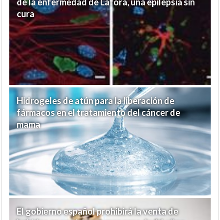
de la enfermedad de Lafora, una epilepsia sin
cura
Hidrogeles de atún para la liberación de
fármacos en el tratamiento del cáncer de
mama
El gobierno español prohibirá la venta de