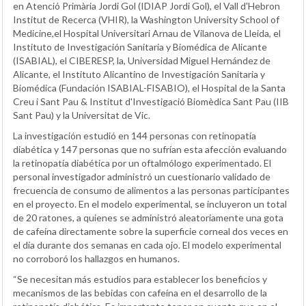
en Atenció Primària Jordi Gol (IDIAP Jordi Gol), el Vall d'Hebron
Institut de Recerca (VHIR), la Washington University School of
Medicine,el Hospital Universitari Arnau de Vilanova de Lleida, el
Instituto de Investigación Sanitaria y Biomédica de Alicante
(ISABIAL), el CIBERESP, la, Universidad Miguel Hernández de
Alicante, el Instituto Alicantino de Investigación Sanitaria y
Biomédica (Fundación ISABIAL-FISABIO), el Hospital de la Santa
Creu i Sant Pau & Institut d'Investigació Biomèdica Sant Pau (IIB
Sant Pau) y la Universitat de Vic.
La investigación estudió en 144 personas con retinopatía
diabética y 147 personas que no sufrían esta afección evaluando
la retinopatía diabética por un oftalmólogo experimentado. El
personal investigador administró un cuestionario validado de
frecuencia de consumo de alimentos a las personas participantes
en el proyecto. En el modelo experimental, se incluyeron un total
de 20 ratones, a quienes se administró aleatoriamente una gota
de cafeína directamente sobre la superficie corneal dos veces en
el día durante dos semanas en cada ojo. El modelo experimental
no corroboró los hallazgos en humanos.
“Se necesitan más estudios para establecer los beneficios y
mecanismos de las bebidas con cafeína en el desarrollo de la