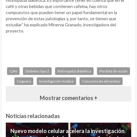
retinopatía diabética. Es importante tener en cuenta que en el
café y otras bebidas que contienen cafeína, hay otros
compuestos que pueden tener un papel fundamental en la
prevención de estas patologías y, por tanto, se tienen que
estudiar” ha explicado Minerva Granado, investigadora del
proyecto.
Café
Diabetes tipo 2
Retinopatía diabética
Pérdida de visión
Ceguera
Investigación médica
Consumo de alimentos
Mostrar comentarios +
Noticias relacionadas
Nuevo modelo celular acelera la investigación