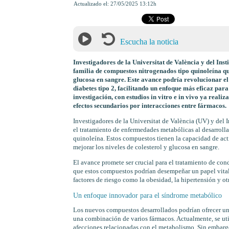
Actualizado el:
27/05/2025 13:12h
Escucha la noticia
Investigadores de la Universitat de València y del In
familia de compuestos nitrogenados tipo quinoleína qu
glucosa en sangre. Este avance podría revolucionar e
diabetes tipo 2, facilitando un enfoque más eficaz pa
investigación, con estudios in vitro e in vivo ya reali
efectos secundarios por interacciones entre fármacos.
Investigadores de la Universitat de València (UV) y del 
el tratamiento de enfermedades metabólicas al desarroll
quinoleína. Estos compuestos tienen la capacidad de act
mejorar los niveles de colesterol y glucosa en sangre.
El avance promete ser crucial para el tratamiento de con
que estos compuestos podrían desempeñar un papel vital
factores de riesgo como la obesidad, la hipertensión y ot
Un enfoque innovador para el síndrome metabólico
Los nuevos compuestos desarrollados podrían ofrecer una
una combinación de varios fármacos. Actualmente, se uti
afecciones relacionadas con el metabolismo. Sin embargo