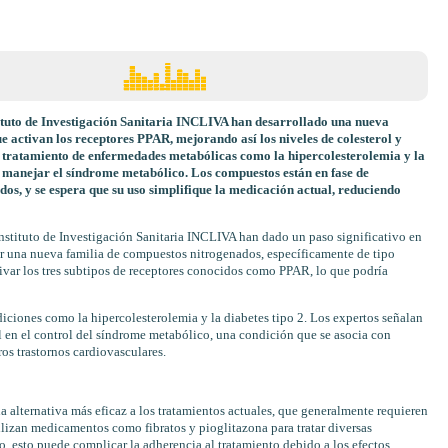
stituto de Investigación Sanitaria INCLIVA han desarrollado una nueva
e activan los receptores PPAR, mejorando así los niveles de colesterol y
l tratamiento de enfermedades metabólicas como la hipercolesterolemia y la
ra manejar el síndrome metabólico. Los compuestos están en fase de
zados, y se espera que su uso simplifique la medicación actual, reduciendo
Instituto de Investigación Sanitaria INCLIVA han dado un paso significativo en
ar una nueva familia de compuestos nitrogenados, específicamente de tipo
ivar los tres subtipos de receptores conocidos como PPAR, lo que podría
diciones como la hipercolesterolemia y la diabetes tipo 2. Los expertos señalan
 en el control del síndrome metabólico, una condición que se asocia con
ros trastornos cardiovasculares.
 alternativa más eficaz a los tratamientos actuales, que generalmente requieren
lizan medicamentos como fibratos y pioglitazona para tratar diversas
, esto puede complicar la adherencia al tratamiento debido a los efectos