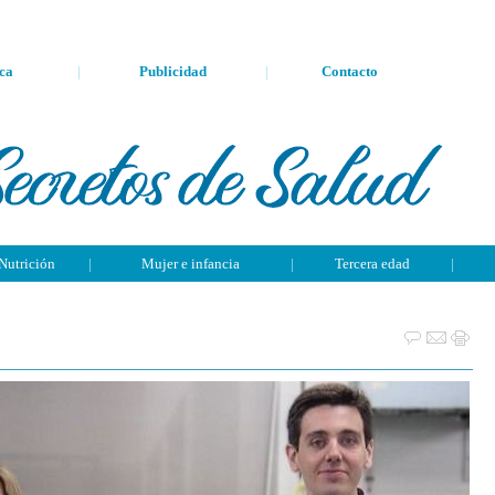
ca
|
Publicidad
|
Contacto
Nutrición
|
Mujer e infancia
|
Tercera edad
|