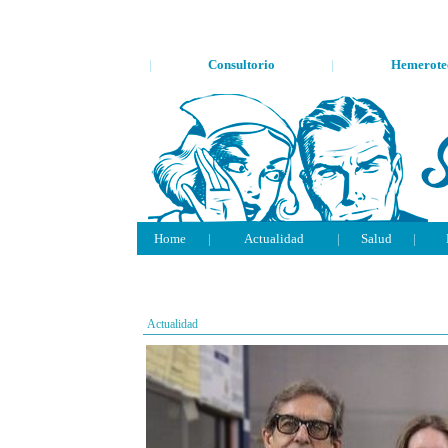
|
Consultorio
|
Hemerote
Home
|
Actualidad
|
Salud
|
Actualidad