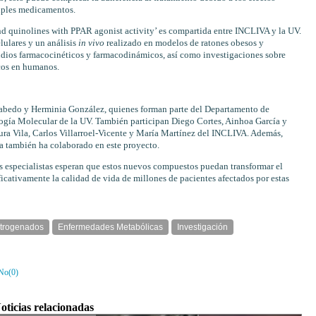
tiples medicamentos.
nd quinolines with PPAR agonist activity’ es compartida entre INCLIVA y la UV.
lulares y un análisis
in vivo
realizado en modelos de ratones obesos y
tudios farmacocinéticos y farmacodinámicos, así como investigaciones sobre
icos en humanos.
 Cabedo y Herminia González, quienes forman parte del Departamento de
gía Molecular de la UV. También participan Diego Cortes, Ainhoa García y
a Vila, Carlos Villarroel-Vicente y María Martínez del INCLIVA. Además,
ia también ha colaborado en este proyecto.
s especialistas esperan que estos nuevos compuestos puedan transformar el
icativamente la calidad de vida de millones de pacientes afectados por estas
trogenados
Enfermedades Metabólicas
Investigación
No(
0
)
oticias relacionadas