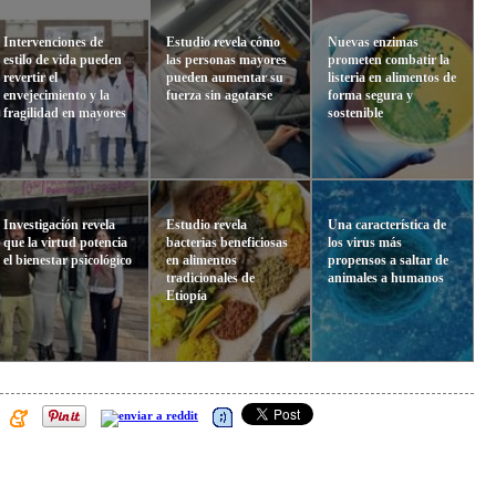
Intervenciones de
Estudio revela cómo
Nuevas enzimas
estilo de vida pueden
las personas mayores
prometen combatir la
revertir el
pueden aumentar su
listeria en alimentos de
envejecimiento y la
fuerza sin agotarse
forma segura y
fragilidad en mayores
sostenible
Investigación revela
Estudio revela
Una característica de
que la virtud potencia
bacterias beneficiosas
los virus más
el bienestar psicológico
en alimentos
propensos a saltar de
tradicionales de
animales a humanos
Etiopía