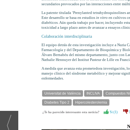
secundarios provocados por las interacciones entre múl
La patente titulada ‘Prenylanted tetrahydroquinolines a
Este desarrollo se basa en estudios
in vitro
en cultivos ce
diabéticos. Aún queda trabajo por hacer, incluyendo es
toxicidad a largo plazo antes de avanzar a ensayos clín
Colaboración interdisciplinaria
El equipo detrás de esta investigación incluye a Nuria
Farmacología y del Departamento de Bioquímica y Biolo
Álvaro Bernabéu del mismo departamento, junto con Laur
Nathalie Hennuyer del Institut Pasteur de Lille en Franc
A medida que avanza esta prometedora investigación, lo
manejo clínico del síndrome metabólico y mejorar signif
enfermedades.
Universitat de València
INCLIVA
Compuestos Ni
Diabetes Tipo 2
Hipercolesterolemia
Si (
1
)
¿Te ha parecido interesante esta noticia?
N