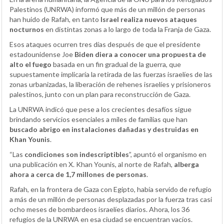
Palestinos (UNRWA) informó que más de un millón de personas
han huido de Rafah, en tanto
Israel realiza nuevos ataques
nocturnos
en distintas zonas a lo largo de toda la Franja de Gaza.
Esos ataques ocurren tres días después de que el presidente
estadounidense Joe
Biden diera a conocer una propuesta de
alto el fuego
basada en un fin gradual de la guerra, que
supuestamente implicaría la retirada de las fuerzas israelíes de las
zonas urbanizadas, la liberación de rehenes israelíes y prisioneros
palestinos, junto con un plan para reconstrucción de Gaza.
La UNRWA indicó que pese a los crecientes desafíos sigue
brindando servicios esenciales a miles de familias que han
buscado abrigo en instalaciones dañadas y destruidas en
Khan Younis
.
“Las
condiciones son indescriptibles
”, apuntó el organismo en
una publicación en X. Khan Younis, al norte de Rafah,
alberga
ahora a cerca de 1,7 millones de personas
.
Rafah, en la frontera de Gaza con Egipto, había servido de refugio
a más de un millón de personas desplazadas por la fuerza tras casi
ocho meses de bombardeos israelíes diarios. Ahora, los 36
refugios de la UNRWA en esa ciudad se encuentran vacíos.