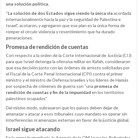
una solución política.
“
La solución de dos Estados sigue siendo la única vía
acordada
internacionalmente hacia la paz y la seguridad de Palestina e
Israel”, acotaron, y agregaron que ese plan es la única forma de
romper el círculo violencia y resentimiento que ha durado
generaciones.
Promesa de rendición de cuentas
Con respecto a la orden de la Corte Internacional de Justicia (CIJ)
para que Israel detenga la ofensiva militar en Rafah, consideraron
que esa decisión junto con las órdenes de arresto solicitadas por
el Fiscal de la Corte Penal Internacional (CPI) contra el primer
ministro y el ministro de Defensa israelíes y los líderes de Hamás
por sospecha de crímenes de guerra son “una
promesa de
rendición de cuentas y fin de la impunidad
en los territorios
palestinos ocupados”.
Del mismo modo, subrayaron que los países deben dejar de
amenazar y atacar a esos tribunales cuyo mandato es operar sin
interferencias ni amenazas externas en favor de la justicia global.
Israel sigue atacando
En la arena humanitaria, la Agencia de la ONU para los Refugiados