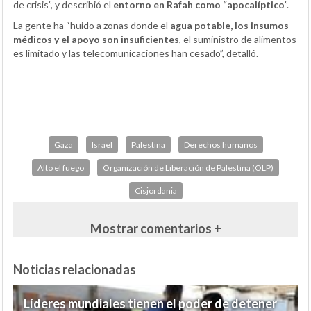
de crisis”, y describió el
entorno en Rafah como “apocalíptico
”.
La gente ha “huido a zonas donde el
agua potable, los insumos
médicos y el apoyo son insuficientes
, el suministro de alimentos
es limitado y las telecomunicaciones han cesado”, detalló.
Gaza
Israel
Palestina
Derechos humanos
Alto el fuego
Organización de Liberación de Palestina (OLP)
Cisjordania
Mostrar comentarios +
Noticias relacionadas
Líderes mundiales tienen el poder de detener