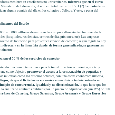
edores escolares en enseñanzas no universitarias
, mientras que en el curso
 Ministerio de Educación, el número total fue de 651.501 (2).
Se trata de un
zan alguna comida del día en los colegios públicos. Y esto, a pesar del
limentos del Estado
.000 y 3.000 millones de euros en las compras alimentarias, incluyendo la
es (hospitales, residencias, centros de día, prisiones, etc). Las empresas
proceso de licitación para proveer el servicio de comedor, según regula la Ley
 indirecta y en la línea fría donde, de forma generalizada, se generan las
talmente.
aran el 50 % de los servicios de comedor
 siendo una herramienta clave para la transformación económica, social y
tiene como objetivo
promover el acceso a la contratación de pequeñas y
dos muestran cómo los criterios actuales, con una oferta económica irrisoria,
liegos, de que el licitador se encuentre a una distancia determinada es
rincipio de concurrencia, igualdad y no discriminación,
lo que hace que los
 ha analizado contratos públicos por un precio de adjudicación (sin IVA) de 800
rránea de Catering, Grupo Serunion, Grupo Aramark y Grupo Eurest les