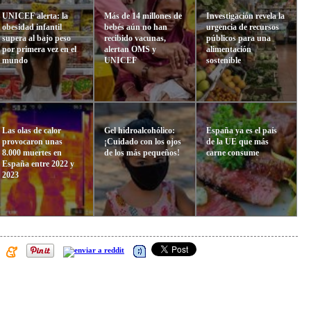
UNICEF alerta: la
Más de 14 millones de
Investigación revela la
obesidad infantil
bebés aún no han
urgencia de recursos
supera al bajo peso
recibido vacunas,
públicos para una
por primera vez en el
alertan OMS y
alimentación
mundo
UNICEF
sostenible
Las olas de calor
Gel hidroalcohólico:
España ya es el país
provocaron unas
¡Cuidado con los ojos
de la UE que más
8.000 muertes en
de los más pequeños!
carne consume
España entre 2022 y
2023