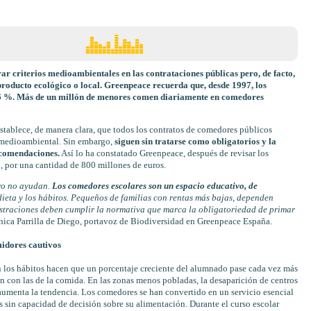
ar criterios medioambientales en las contrataciones públicas pero, de facto,
producto ecológico o local. Greenpeace recuerda que, desde 1997, los
6 %. Más de un millón de menores comen diariamente en comedores
tablece, de manera clara, que todos los contratos de comedores públicos
y medioambiental. Sin embargo,
siguen sin tratarse como obligatorios y la
ecomendaciones.
Así lo ha constatado Greenpeace, después de revisar los
 por una cantidad de 800 millones de euros.
ro no ayudan.
Los comedores escolares son un espacio educativo, de
 dieta y los hábitos. Pequeños de familias con rentas más bajas, dependen
istraciones
deben cumplir la normativa que marca la obligatoriedad de primar
ica Parrilla de Diego, portavoz de Biodiversidad en Greenpeace España.
idores cautivos
en los hábitos hacen que un porcentaje creciente del alumnado pase cada vez más
en con las de la comida. En las zonas menos pobladas, la desaparición de centros
 aumenta la tendencia. Los comedores se han convertido en un servicio esencial
s sin capacidad de decisión sobre su alimentación. Durante el curso escolar