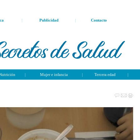
ca
|
Publicidad
|
Contacto
Nutrición
|
Mujer e infancia
|
Tercera edad
|