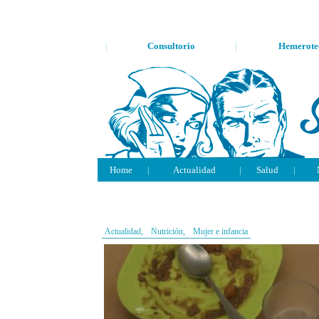
|
Consultorio
|
Hemerote
Home
|
Actualidad
|
Salud
|
Actualidad,
Nutrición,
Mujer e infancia