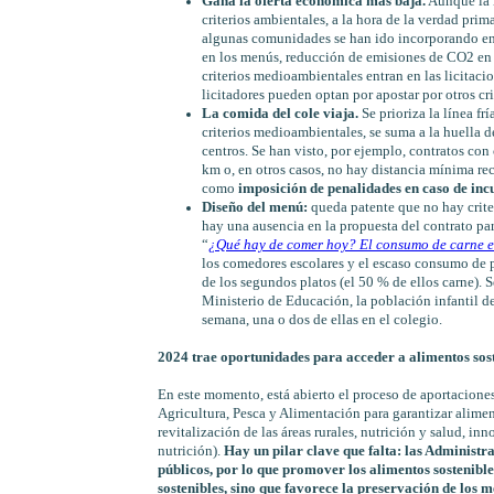
Gana la oferta económica más baja.
Aunque la n
criterios ambientales, a la hora de la verdad pri
algunas comunidades se han ido incorporando en
en los menús, reducción de emisiones de CO2 en lo
criterios medioambientales entran en las licitac
licitadores pueden optan por apostar por otros cr
La comida del cole viaja.
Se prioriza la línea frí
criterios medioambientales, se suma a la huella d
centros. Se han visto, por ejemplo, contratos con 
km o, en otros casos, no hay distancia mínima reco
como
imposición de penalidades en caso de in
Diseño del menú:
queda patente que no hay criter
hay una ausencia en la propuesta del contrato p
“
¿Qué hay de comer hoy? El consumo de carne e
los comedores escolares y el escaso consumo de 
de los segundos platos (el 50 % de ellos carne). 
Ministerio de Educación, la población infantil de
semana, una o dos de ellas en el colegio.
2024 trae oportunidades para acceder a alimentos sos
En este momento, está abierto el proceso de aportaciones
Agricultura, Pesca y Alimentación para garantizar aliment
revitalización de las áreas rurales, nutrición y salud, 
nutrición).
Hay un pilar clave que falta: las Administ
públicos, por lo que promover los alimentos sostenible
sostenibles, sino que favorece la preservación de los m