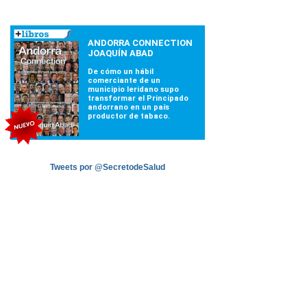
Tweets por @SecretodeSalud