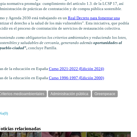
opia normativa promulga: cumplimiento del artículo 1.3. de la LCSP 17, así
inistración de prácticas de contratación y de compra pública sostenible.
sumo y Agenda 2030 está trabajando en un
Real Decreto para fomentar una
tizar el derecho a la salud de los más vulnerables”. Esta iniciativa, que podría
cidir en el proceso de contratación de servicios de restauración colectiva.
poniendo como obligatorios los criterios ambientales y reduciendo los lotes,
sostenibles y saludables de cercanía, generando además
oportunidades al
 pueblo-ciudad”
,
concluye Parrilla.
fras de la educación en España
Curso 2021-2022 (Edición 2024)
fras de la educación en España
Curso 1996-1997 (Edición 2000)
Criterios medioambientales
Administración pública
Greenpeace
No(
0
)
oticias relacionadas