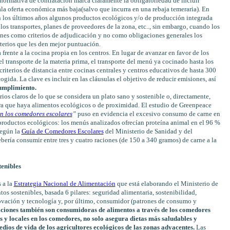
ormativa de contratación marca claramente la obligatoriedad de incluir
mala oferta económica más baja(salvo que incurra en una rebaja temeraria). En
 los últimos años algunos productos ecológicos y/o de producción integrada
s transportes, planes de proveedores de la zona, etc.., sin embargo, cuando los
iones como criterios de adjudicación y no como obligaciones generales los
iterios que les den mejor puntuación.
a frente a la cocina propia en los centros. En lugar de avanzar en favor de los
el transporte de la materia prima, el transporte del menú ya cocinado hasta los
criterios de distancia entre cocinas centrales y centros educativos de hasta 300
gida. La clave es incluir en las cláusulas el objetivo de reducir emisiones, así
cumplimiento.
ios claros de lo que se considera un plato sano y sostenible o, directamente,
ara que haya alimentos ecológicos o de proximidad. El estudio de Greenpeace
n los comedores escolares
”
puso en evidencia el excesivo consumo de carne en
productos ecológicos: los menús analizados ofrecían proteína animal en el 96 %
Según la
Guía de Comedores Escolares
del Ministerio de Sanidad y del
bería consumir entre tres y cuatro raciones (de 150 a 340 gramos) de carne a la
tenibles
 a la
Estrategia Nacional de Alimentación
que está elaborando el Ministerio de
os sostenibles, basada 6 pilares: seguridad alimentaria, sostenibilidad,
innovación y tecnología y, por último, consumidor (patrones de consumo y
raciones también son consumidoras de alimentos a través de los comedores
s y locales en los comedores, no solo asegura dietas más saludables y
edios de vida de los agricultores ecológicos de las zonas adyacentes.
Las