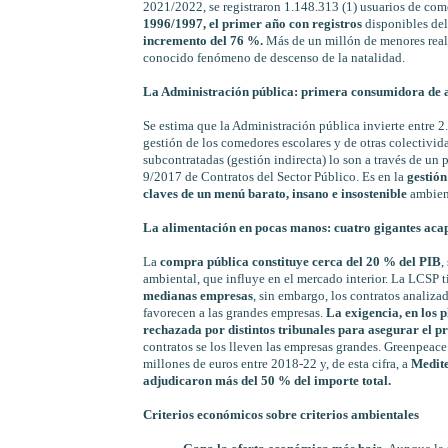
2021/2022, se registraron 1.148.313 (1) usuarios de com
1996/1997, el primer año con registros
disponibles del
incremento del 76 %.
Más de un millón de menores reali
conocido fenómeno de descenso de la natalidad.
La Administración pública: primera consumidora de a
Se estima que la Administración pública invierte entre 2
gestión de los comedores escolares y de otras colectividad
subcontratadas (gestión indirecta) lo son a través de un 
9/2017 de Contratos del Sector Público. Es en la
gestión
claves de un menú barato, insano e insostenible
ambien
La alimentación en pocas manos: cuatro gigantes acap
La
compra pública constituye cerca del 20 % del PIB
,
ambiental, que influye en el mercado interior. La LCSP 
medianas empresas
, sin embargo, los contratos analiza
favorecen a las grandes empresas.
La exigencia, en los p
rechazada por distintos tribunales para asegurar el p
contratos se los lleven las empresas grandes. Greenpeace
millones de euros entre 2018-22 y, de esta cifra, a
Medite
adjudicaron más del 50 % del importe total.
Criterios económicos sobre criterios ambientales