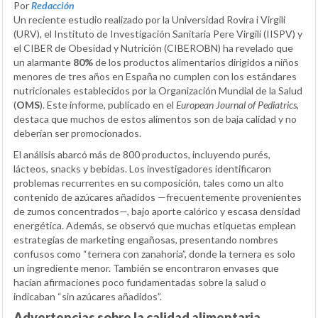
Por
Redacción
Un reciente estudio realizado por la Universidad Rovira i Virgili
(URV), el Instituto de Investigación Sanitaria Pere Virgili (IISPV) y
el CIBER de Obesidad y Nutrición (CIBEROBN) ha revelado que
un alarmante
80%
de los productos alimentarios dirigidos a niños
menores de tres años en España no cumplen con los estándares
nutricionales establecidos por la Organización Mundial de la Salud
(
OMS
). Este informe, publicado en el
European Journal of Pediatrics
,
destaca que muchos de estos alimentos son de baja calidad y no
deberían ser promocionados.
El análisis abarcó más de 800 productos, incluyendo purés,
lácteos, snacks y bebidas. Los investigadores identificaron
problemas recurrentes en su composición, tales como un alto
contenido de azúcares añadidos —frecuentemente provenientes
de zumos concentrados—, bajo aporte calórico y escasa densidad
energética. Además, se observó que muchas etiquetas emplean
estrategias de marketing engañosas, presentando nombres
confusos como “ternera con zanahoria”, donde la ternera es solo
un ingrediente menor. También se encontraron envases que
hacían afirmaciones poco fundamentadas sobre la salud o
indicaban “sin azúcares añadidos”.
Advertencias sobre la calidad alimentaria