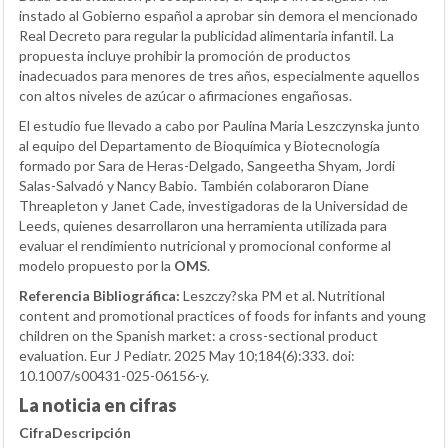
instado al Gobierno español a aprobar sin demora el mencionado
Real Decreto para regular la publicidad alimentaria infantil. La
propuesta incluye prohibir la promoción de productos
inadecuados para menores de tres años, especialmente aquellos
con altos niveles de azúcar o afirmaciones engañosas.
El estudio fue llevado a cabo por Paulina Maria Leszczynska junto
al equipo del Departamento de Bioquímica y Biotecnología
formado por Sara de Heras-Delgado, Sangeetha Shyam, Jordi
Salas-Salvadó y Nancy Babio. También colaboraron Diane
Threapleton y Janet Cade, investigadoras de la Universidad de
Leeds, quienes desarrollaron una herramienta utilizada para
evaluar el rendimiento nutricional y promocional conforme al
modelo propuesto por la
OMS
.
Referencia Bibliográfica:
Leszczy?ska PM et al. Nutritional
content and promotional practices of foods for infants and young
children on the Spanish market: a cross-sectional product
evaluation. Eur J Pediatr. 2025 May 10;184(6):333. doi:
10.1007/s00431-025-06156-y.
La noticia en cifras
Cifra
Descripción