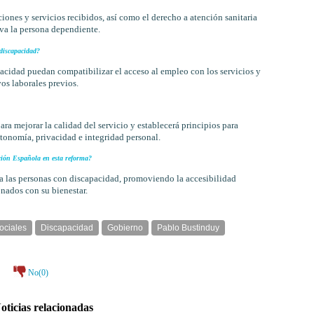
ciones y servicios recibidos, así como el derecho a atención sanitaria
va la persona dependiente.
discapacidad?
pacidad puedan compatibilizar el acceso al empleo con los servicios y
os laborales previos.
ra mejorar la calidad del servicio y establecerá principios para
utonomía, privacidad e integridad personal.
ción Española en esta reforma?
 a las personas con discapacidad, promoviendo la accesibilidad
nados con su bienestar.
ociales
Discapacidad
Gobierno
Pablo Bustinduy
No(
0
)
oticias relacionadas