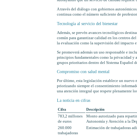
subrayando que un servicio de calidad requiere 
A través del diálogo con gobiernos autonómicos
continua como el número suficiente de profesiona
Tecnología al servicio del bienestar
Además, se prevén avances tecnológicos destinad
común para garantizar calidad en los centros de
la evaluación como la supervisión del impacto en
Se promoverá además un uso responsable e inclu
principios fundamentales como la privacidad y 
grupos prioritarios dentro del Sistema Español 
Compromiso con salud mental
Por último, esta legislación establece un nuevo
priorizando siempre el consentimiento informado 
una atención integral que respete plenamente l
La noticia en cifras
Cifra
Descripción
783,2 millones
Monto autorizado para repartir
de euros
Autonomía y Atención a la D
260.000
Estimación de trabajadoras adi
trabajadoras