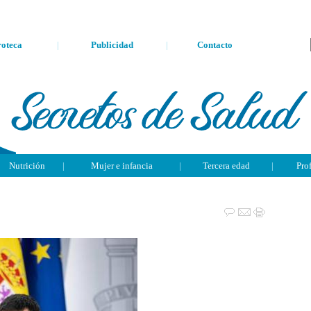
oteca
|
Publicidad
|
Contacto
Nutrición
|
Mujer e infancia
|
Tercera edad
|
Pro