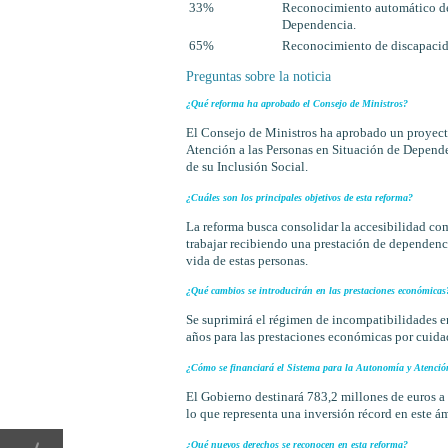
33%
Reconocimiento automático de 
Dependencia.
65%
Reconocimiento de discapacidad
Preguntas sobre la noticia
¿Qué reforma ha aprobado el Consejo de Ministros?
El Consejo de Ministros ha aprobado un proyect
Atención a las Personas en Situación de Depende
de su Inclusión Social.
¿Cuáles son los principales objetivos de esta reforma?
La reforma busca consolidar la accesibilidad co
trabajar recibiendo una prestación de dependenci
vida de estas personas.
¿Qué cambios se introducirán en las prestaciones económicas
Se suprimirá el régimen de incompatibilidades e
años para las prestaciones económicas por cuidad
¿Cómo se financiará el Sistema para la Autonomía y Atenci
El Gobierno destinará 783,2 millones de euros a
lo que representa una inversión récord en este á
¿Qué nuevos derechos se reconocen en esta reforma?