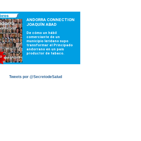
Tweets por @SecretodeSalud