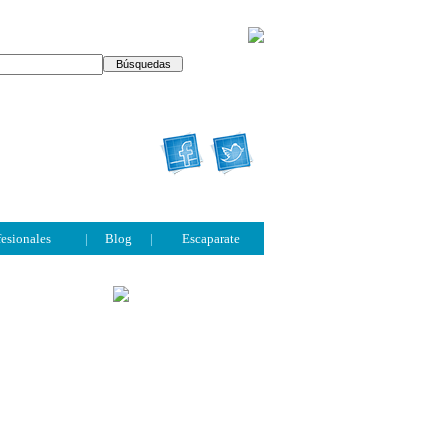
fesionales
|
Blog
|
Escaparate