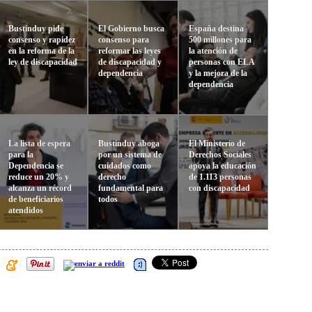
Bustinduy pide
El Gobierno busca
España destina
consenso y rapidez
consenso para
500 millones para
en la reforma de la
reformar las leyes
la atención de
ley de discapacidad
de discapacidad y
personas con ELA
dependencia
y la mejora de la
dependencia
La lista de espera
Bustinduy aboga
El Ministerio de
para la
por un sistema de
Derechos Sociales
Dependencia se
cuidados como
apoya la educación
reduce un 20% y
derecho
de 1.113 personas
alcanza un récord
fundamental para
con discapacidad
de beneficiarios
todos
atendidos