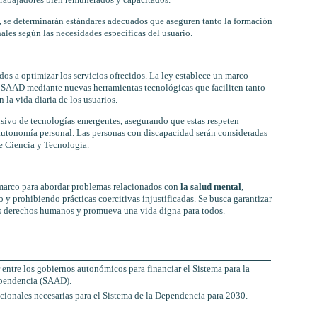
trabajadores bien remunerados y capacitados.
, se determinarán estándares adecuados que aseguren tanto la formación
les según las necesidades específicas del usuario.
os a optimizar los servicios ofrecidos. La ley establece un marco
l SAAD mediante nuevas herramientas tecnológicas que faciliten tanto
 la vida diaria de los usuarios.
sivo de tecnologías emergentes, asegurando que estas respeten
autonomía personal. Las personas con discapacidad serán consideradas
de Ciencia y Tecnología.
 marco para abordar problemas relacionados con
la salud mental
,
y prohibiendo prácticas coercitivas injustificadas. Se busca garantizar
os derechos humanos y promueva una vida digna para todos.
 entre los gobiernos autonómicos para financiar el Sistema para la
ependencia (SAAD).
cionales necesarias para el Sistema de la Dependencia para 2030.