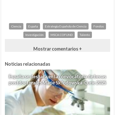
Ciencia
España
Estrategia Española de Ciencia
Fondos
Investigación
MSCA COFUND
Talento
Mostrar comentarios +
Noticias relacionadas
España se destaca en la convocatoria de becas
postdoctorales Marie Sk?odowska-Curie 2025