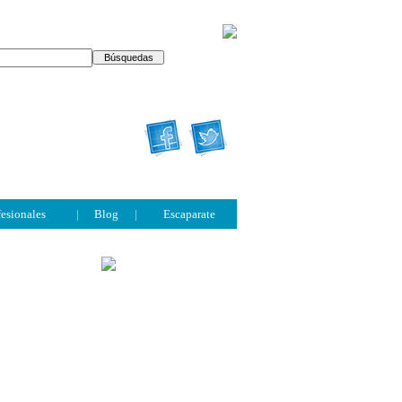
fesionales
|
Blog
|
Escaparate