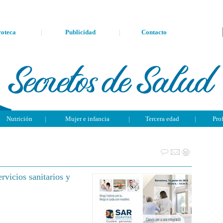
oteca
|
Publicidad
|
Contacto
Nutrición
|
Mujer e infancia
|
Tercera edad
|
Pro
rvicios sanitarios y