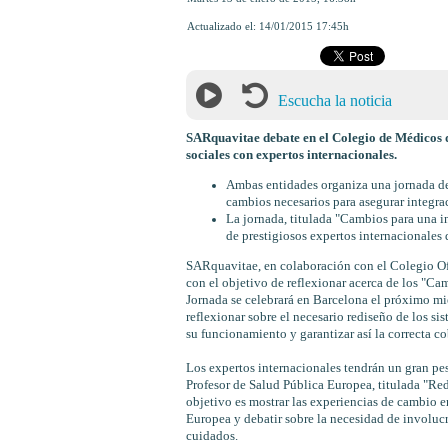
Actualizado el:
14/01/2015 17:45h
Escucha la noticia
SARquavitae debate en el Colegio de Médicos de
sociales con expertos internacionales.
Ambas entidades organiza una jornada de 
cambios necesarios para asegurar integrac
La jornada, titulada "Cambios para una in
de prestigiosos expertos internacionales
SARquavitae, en colaboración con el Colegio Of
con el objetivo de reflexionar acerca de los "Cam
Jornada se celebrará en Barcelona el próximo mié
reflexionar sobre el necesario rediseño de los si
su funcionamiento y garantizar así la correcta co
Los expertos internacionales tendrán un gran p
Profesor de Salud Pública Europea, titulada "Red
objetivo es mostrar las experiencias de cambio e
Europea y debatir sobre la necesidad de involucr
cuidados.