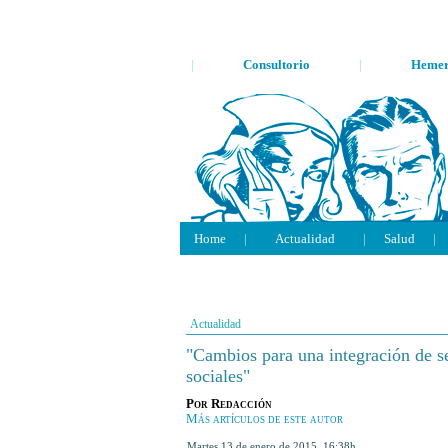
|
Consultorio
|
Hemer
Home
|
Actualidad
|
Salud
|
Actualidad
"Cambios para una integración de se
sociales"
Por
Redacción
Más artículos de este autor
martes 13 de enero de 2015
,
16:38h