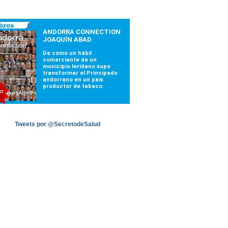
Tweets por @SecretodeSalud