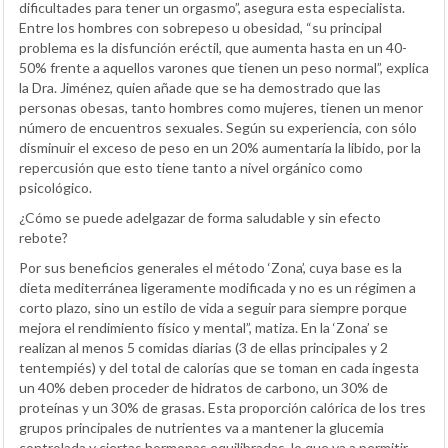
dificultades para tener un orgasmo”, asegura esta especialista.
Entre los hombres con sobrepeso u obesidad, “su principal
problema es la disfunción eréctil, que aumenta hasta en un 40-
50% frente a aquellos varones que tienen un peso normal”, explica
la Dra. Jiménez, quien añade que se ha demostrado que las
personas obesas, tanto hombres como mujeres, tienen un menor
número de encuentros sexuales. Según su experiencia, con sólo
disminuir el exceso de peso en un 20% aumentaría la libido, por la
repercusión que esto tiene tanto a nivel orgánico como
psicológico.
¿Cómo se puede adelgazar de forma saludable y sin efecto
rebote?
Por sus beneficios generales el método ‘Zona’, cuya base es la
dieta mediterránea ligeramente modificada y no es un régimen a
corto plazo, sino un estilo de vida a seguir para siempre porque
mejora el rendimiento físico y mental”, matiza. En la ‘Zona’ se
realizan al menos 5 comidas diarias (3 de ellas principales y 2
tentempiés) y del total de calorías que se toman en cada ingesta
un 40% deben proceder de hidratos de carbono, un 30% de
proteínas y un 30% de grasas. Esta proporción calórica de los tres
grupos principales de nutrientes va a mantener la glucemia
controlada y ciertas hormonas equilibradas, lo que va a permitir