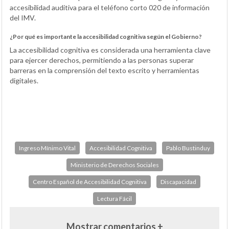
accesibilidad auditiva para el teléfono corto 020 de información
del IMV.
¿Por qué es importante la accesibilidad cognitiva según el Gobierno?
La accesibilidad cognitiva es considerada una herramienta clave
para ejercer derechos, permitiendo a las personas superar
barreras en la comprensión del texto escrito y herramientas
digitales.
Ingreso Mínimo Vital
Accesibilidad Cognitiva
Pablo Bustinduy
Ministerio de Derechos Sociales
Centro Español de Accesibilidad Cognitiva
Discapacidad
Lectura Fácil
Mostrar comentarios +