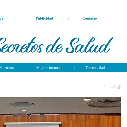
ca
|
Publicidad
|
Contacto
Nutrición
|
Mujer e infancia
|
Tercera edad
|