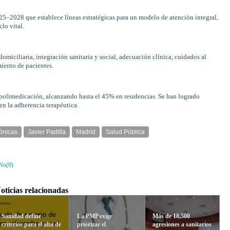
–2028 que establece líneas estratégicas para un modelo de atención integral,
lo vital.
domiciliaria, integración sanitaria y social, adecuación clínica, cuidados al
miento de pacientes.
polimedicación, alcanzando hasta el 45% en residencias. Se han logrado
n la adherencia terapéutica.
ónicas
Javier Padilla
Madrid
Salud Pública
No(
0
)
oticias relacionadas
Sanidad define
La PMP exige
Más de 18,500
criterios para el alta de
priorizar el
agresiones a sanitarios