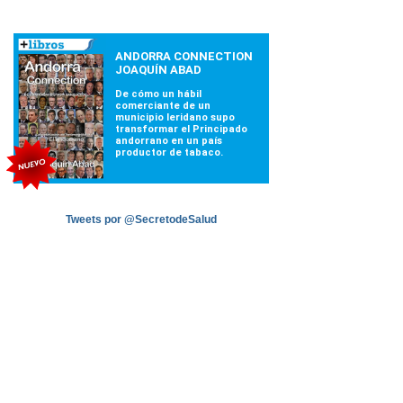
Tweets por @SecretodeSalud