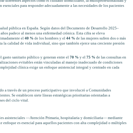
grar diferentes aspectos como el cuidado domiciliario, la multiprofesionalidad y
on esenciales para responder adecuadamente a las necesidades de los pacientes
n salud pública en España. Según datos del Documento de Desarrollo 2025–
años padece al menos una enfermedad crónica. Esta cifra se eleva
oximadamente el
40 %
de los hombres y el
44 %
de las mujeres sufren dos o más
ta la calidad de vida individual, sino que también ejerce una creciente presión
l gasto sanitario público y generan entre el
70 %
y el
75 %
de las consultas en
alizaciones evitables están vinculadas al manejo inadecuado de condiciones
mplejidad clínica exige un enfoque asistencial integral y centrado en cada
o a través de un proceso participativo que involucró a Comunidades
ntes. Se establecen siete líneas estratégicas prioritarias orientadas a
es del ciclo vital.
les asistenciales —Atención Primaria, hospitalaria y domiciliaria— mediante
e enfoque es esencial para aquellos pacientes con alta complejidad o múltiples