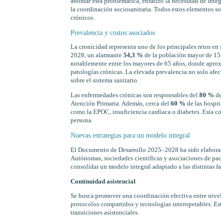
abordar esta problemática, enfatizó la necesidad de inte
la coordinación sociosanitaria. Todos estos elementos s
crónicos.
Prevalencia y costos asociados
La cronicidad representa uno de los principales retos e
2028, un alarmante
54,3 %
de la población mayor de 15 
notablemente entre los mayores de 65 años, donde apr
patologías crónicas. La elevada prevalencia no solo afec
sobre el sistema sanitario.
Las enfermedades crónicas son responsables del
80 %
de
Atención Primaria. Además, cerca del
60 %
de las hospit
como la EPOC, insuficiencia cardíaca o diabetes. Esta co
persona.
Nuevas estrategias para un modelo integral
El Documento de Desarrollo 2025–2028 ha sido elaborad
Autónomas, sociedades científicas y asociaciones de pacie
consolidar un modelo integral adaptado a las distintas fas
Continuidad asistencial
Se busca promover una coordinación efectiva entre nive
protocolos compartidos y tecnologías interoperables. Est
transiciones asistenciales.