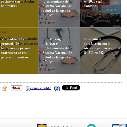
pacientes con
fortalecimiento del
en 2025 según
hantavirus
Sistema Nacional de
Sanidad
Salud en la agenda
pública
Sanidad modifica
La PMP exige
Aumenta la
protocolo de
priorizar el
satisfacción con la
hantavirus y permite
fortalecimiento del
atención primaria al
cuarentena en casa
Sistema Nacional de
84,2% en 2024
para asintomáticos
Salud en la agenda
pública