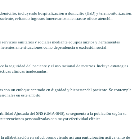
domicilio, incluyendo hospitalización a domicilio (HaD) y telemonitorización.
paciente, evitando ingresos innecesarios mientras se ofrece atención
 servicios sanitarios y sociales mediante equipos mixtos y herramientas
coherentes ante situaciones como dependencia o exclusión social.
 la seguridad del paciente y el uso racional de recursos. Incluye estrategias
cticas clínicas inadecuadas.
vos con un enfoque centrado en dignidad y bienestar del paciente. Se contempla
esionales en este ámbito.
orbilidad Ajustada del SNS (GMA-SNS), se segmenta a la población según su
 intervenciones personalizadas con mayor efectividad clínica.
la alfabetización en salud, promoviendo así una participación activa tanto de