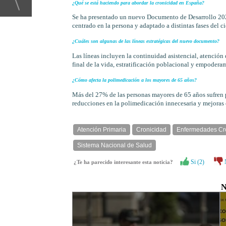
¿Qué se está haciendo para abordar la cronicidad en España?
Se ha presentado un nuevo Documento de Desarrollo 2025
centrado en la persona y adaptado a distintas fases del cic
¿Cuáles son algunas de las líneas estratégicas del nuevo documento?
Las líneas incluyen la continuidad asistencial, atención 
final de la vida, estratificación poblacional y empodera
¿Cómo afecta la polimedicación a los mayores de 65 años?
Más del 27% de las personas mayores de 65 años sufren 
reducciones en la polimedicación innecesaria y mejoras e
Atención Primaria
Cronicidad
Enfermedades Cr
Sistema Nacional de Salud
Si (
2
)
¿Te ha parecido interesante esta noticia?
N