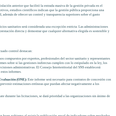
slación anterior que facilitó la entrada masiva de la gestión privada en el
otivos, estudios científicos indican que la gestión pública proporciona una
, además de ofrecer un control y transparencia superiores sobre el gasto
icios sanitarios será considerada una excepción estricta. Las administraciones
prestación directa y demostrar que cualquier alternativa elegida es sostenible y
cuado control destacan:
os compuestos por expertos, profesionales del sector sanitario y representantes
rmes sobre si las gestiones indirectas cumplen con lo estipulado en la ley, los
cisiones administrativas. El Consejo Interterritorial del SNS establecerá
 estos informes.
 Evaluación (ONE):
Este informe será necesario para contratos de concesión con
 y prevenir estimaciones erróneas que puedan afectar negativamente a los
e durante las licitaciones, se dará prioridad a las organizaciones sin ánimo de
 buen gobierno al exigir la publicación anual de indicadores sobre resultados