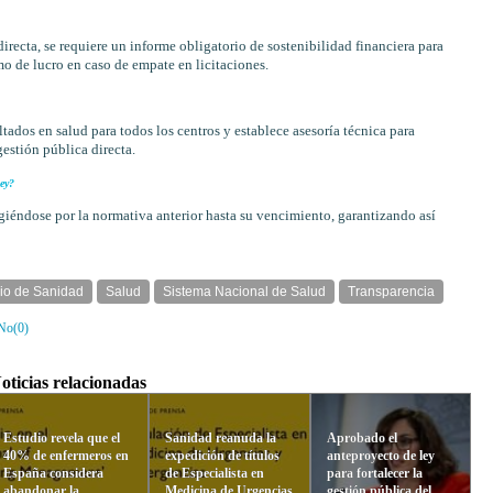
irecta, se requiere un informe obligatorio de sostenibilidad financiera para
mo de lucro en caso de empate en licitaciones.
tados en salud para todos los centros y establece asesoría técnica para
estión pública directa.
ey?
giéndose por la normativa anterior hasta su vencimiento, garantizando así
rio de Sanidad
Salud
Sistema Nacional de Salud
Transparencia
No(
0
)
oticias relacionadas
Estudio revela que el
Sanidad reanuda la
Aprobado el
40% de enfermeros en
expedición de títulos
anteproyecto de ley
España considera
de Especialista en
para fortalecer la
abandonar la
Medicina de Urgencias
gestión pública del