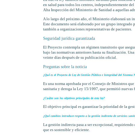
en salud para todos los centros, independientemente del
Alta Inspección del Ministerio de Sanidad a aquellas adm
A lo largo del próximo año, el Ministerio elaborará un 
Este documento será elaborado por un grupo integrado p
también a organizaciones representativas de pacientes.
Seguridad jurídica garantizada
El Proyecto contempla un régimen transitorio que asegura
bajo las normativas anteriores hasta su finalización. Una
veinte días después de su publicación oficial.
Preguntas sobre la noticia
¿Qué es el Proyecto de Ley de Gestión Pública e Integridad del Sistema
Es una norma aprobada por el Consejo de Ministros que c
sanitaria y deroga la Ley 15/1997, que permitió nuevas f
¿Cuáles son los objetivos principales de esta ley?
El objetivo principal es garantizar la prioridad de la ges
¿Qué cambios introduce respecto a la gestión indirecta de servicios sanit
La gestión indirecta pasa a ser excepcional, requiriend
que es sostenible y eficiente.