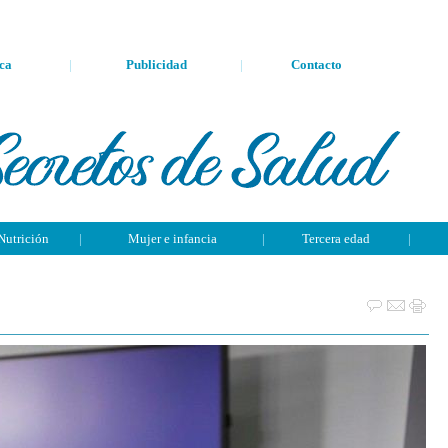
ca
|
Publicidad
|
Contacto
Nutrición
|
Mujer e infancia
|
Tercera edad
|