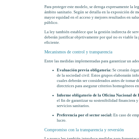
Para proteger este modelo, se deroga expresamente la legi
ámbito sanitario. Según se detalla en la exposición de m
mayor equidad en el acceso y mejores resultados en salud
público.
La ley también establece que la gestión indirecta de serv
deberán justificar objetivamente por qué no es viable la 
eficiente.
Mecanismos de control y transparencia
Entre las medidas implementadas para garantizar un ade
Evaluación previa obligatoria:
Se crearán órgan
de la sociedad civil. Estos grupos elaborarán info
cuales deberán ser considerados antes de tomar de
directrices para asegurar criterios homogéneos en
Informe obligatorio de la Oficina Nacional de
el fin de garantizar su sostenibilidad financiera
servicios sanitarios.
Preferencia por el sector social:
En caso de empat
lucro.
Compromiso con la transparencia y reversión
La nueva ley también introduce medidas para fomentar un