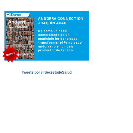
Tweets por @SecretodeSalud