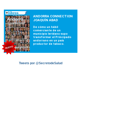
Tweets por @SecretodeSalud