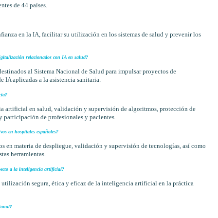
ntes de 44 países.
ianza en la IA, facilitar su utilización en los sistemas de salud y prevenir los
gitalización relacionados con IA en salud?
destinados al Sistema Nacional de Salud para impulsar proyectos de
 IA aplicadas a la asistencia sanitaria.
cia?
 artificial en salud, validación y supervisión de algoritmos, protección de
 y participación de profesionales y pacientes.
ivos en hospitales españoles?
orios en materia de despliegue, validación y supervisión de tecnologías, así como
tas herramientas.
to a la inteligencia artificial?
ilización segura, ética y eficaz de la inteligencia artificial en la práctica
ional?