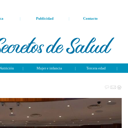
ca
|
Publicidad
|
Contacto
Nutrición
|
Mujer e infancia
|
Tercera edad
|