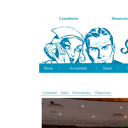
|
Consultorio
|
Hemerote
Home
|
Actualidad
|
Salud
|
Actualidad,
Salud,
Profesionales,
Última hora