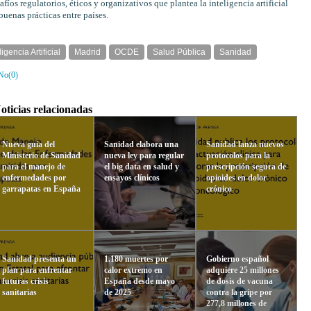
fíos regulatorios, éticos y organizativos que plantea la inteligencia artificial
buenas prácticas entre países.
ligencia Artificial
Madrid
OCDE
Salud Pública
Sanidad
No(
0
)
oticias relacionadas
Nueva guía del
Sanidad elabora una
Sanidad lanza nuevos
Ministerio de Sanidad
nueva ley para regular
protocolos para la
para el manejo de
el big data en salud y
prescripción segura de
enfermedades por
ensayos clínicos
opioides en dolor
garrapatas en España
crónico
Sanidad presenta un
1.180 muertes por
Gobierno español
plan para enfrentar
calor extremo en
adquiere 25 millones
futuras crisis
España desde mayo
de dosis de vacuna
sanitarias
de 2025
contra la gripe por
277,8 millones de