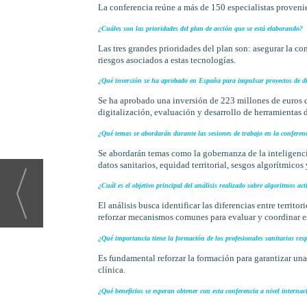
La conferencia reúne a más de 150 especialistas provenie
¿Cuáles son las prioridades del plan de acción que se está elaborando?
Las tres grandes prioridades del plan son: asegurar la conf
riesgos asociados a estas tecnologías.
¿Qué inversión se ha aprobado en España para impulsar proyectos de di
Se ha aprobado una inversión de 223 millones de euros 
digitalización, evaluación y desarrollo de herramientas de
¿Qué temas se abordarán durante las sesiones de trabajo en la conferen
Se abordarán temas como la gobernanza de la inteligencia
datos sanitarios, equidad territorial, sesgos algorítmicos
¿Cuál es el objetivo principal del análisis realizado sobre algoritmos act
El análisis busca identificar las diferencias entre territ
reforzar mecanismos comunes para evaluar y coordinar es
¿Qué importancia tiene la formación de los profesionales sanitarios respec
Es fundamental reforzar la formación para garantizar una ut
clínica.
¿Qué beneficios se esperan obtener con esta conferencia a nivel internac