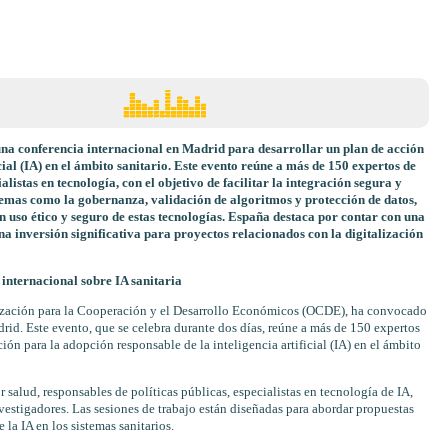
na conferencia internacional en Madrid para desarrollar un plan de acción
cial (IA) en el ámbito sanitario. Este evento reúne a más de 150 expertos de
alistas en tecnología, con el objetivo de facilitar la integración segura y
 temas como la gobernanza, validación de algoritmos y protección de datos,
 uso ético y seguro de estas tecnologías. España destaca por contar con una
una inversión significativa para proyectos relacionados con la digitalización
internacional sobre IA sanitaria
nización para la Cooperación y el Desarrollo Económicos (OCDE), ha convocado
rid. Este evento, que se celebra durante dos días, reúne a más de 150 expertos
ión para la adopción responsable de la inteligencia artificial (IA) en el ámbito
r salud, responsables de políticas públicas, especialistas en tecnología de IA,
nvestigadores. Las sesiones de trabajo están diseñadas para abordar propuestas
 la IA en los sistemas sanitarios.