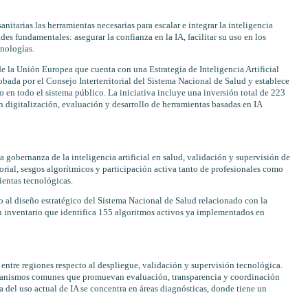
nitarias las herramientas necesarias para escalar e integrar la inteligencia
ades fundamentales: asegurar la confianza en la IA, facilitar su uso en los
cnologías.
e la Unión Europea que cuenta con una Estrategia de Inteligencia Artificial
probada por el Consejo Interterritorial del Sistema Nacional de Salud y establece
o en todo el sistema público. La iniciativa incluye una inversión total de 223
 digitalización, evaluación y desarrollo de herramientas basadas en IA
a gobernanza de la inteligencia artificial en salud, validación y supervisión de
torial, sesgos algorítmicos y participación activa tanto de profesionales como
ientas tecnológicas.
o al diseño estratégico del Sistema Nacional de Salud relacionado con la
 un inventario que identifica 155 algoritmos activos ya implementados en
 entre regiones respecto al despliegue, validación y supervisión tecnológica.
canismos comunes que promuevan evaluación, transparencia y coordinación
a del uso actual de IA se concentra en áreas diagnósticas, donde tiene un