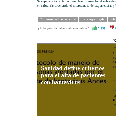
Se espera reforzar la cooperación internacional sobre desa
en salud, favoreciendo el intercambio de experiencias y 
Conferencia Internacional
Estrategia Digital
Inte
Si (
0
)
¿Te ha parecido interesante esta noticia?
N
Sanidad define criterios
para el alta de pacientes
con hantavirus