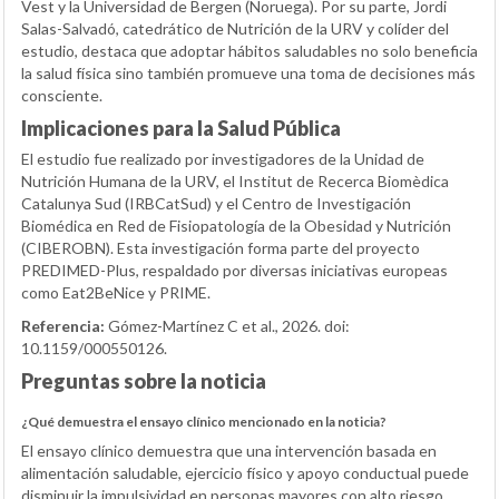
Vest y la Universidad de Bergen (Noruega). Por su parte, Jordi
Salas-Salvadó, catedrático de Nutrición de la URV y colíder del
estudio, destaca que adoptar hábitos saludables no solo beneficia
la salud física sino también promueve una toma de decisiones más
consciente.
Implicaciones para la Salud Pública
El estudio fue realizado por investigadores de la Unidad de
Nutrición Humana de la URV, el Institut de Recerca Biomèdica
Catalunya Sud (IRBCatSud) y el Centro de Investigación
Biomédica en Red de Fisiopatología de la Obesidad y Nutrición
(CIBEROBN). Esta investigación forma parte del proyecto
PREDIMED-Plus, respaldado por diversas iniciativas europeas
como Eat2BeNice y PRIME.
Referencia:
Gómez-Martínez C et al., 2026. doi:
10.1159/000550126.
Preguntas sobre la noticia
¿Qué demuestra el ensayo clínico mencionado en la noticia?
El ensayo clínico demuestra que una intervención basada en
alimentación saludable, ejercicio físico y apoyo conductual puede
disminuir la impulsividad en personas mayores con alto riesgo