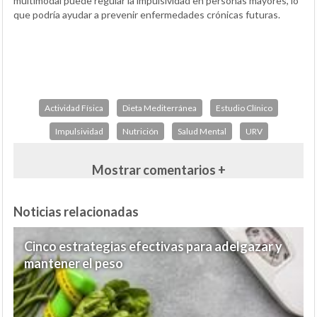
multimodal puede regular la impulsividad en personas mayores, lo
que podría ayudar a prevenir enfermedades crónicas futuras.
Actividad Física
Dieta Mediterránea
Estudio Clínico
Impulsividad
Nutrición
Salud Mental
URV
Mostrar comentarios +
Noticias relacionadas
Cinco estrategias efectivas para adelgazar y
mantener el peso