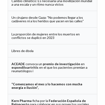
Cambio climático: Es necesaria una movilización mundial
a una escala y un ritmo nunca vistos
Un cirujano desde Gaza: "No podemos llegar a los
cadáveres ni a los heridos que yacen en las calles"
La proporción de mujeres entre los muertos en
conflictos se duplicó en 2023
Libres de ébola
ACEADE
convoca un
premio de investigación
en
espondiloartritis
en el que los pacientes premian a
reumatólogos i
“Comenzamos el mes y lo hacemos con mucha
energía e ilusión”,
Kern Pharma
ficha por la
Federación Española de
Baloncesto
para colaborar en sus proyectos sociales